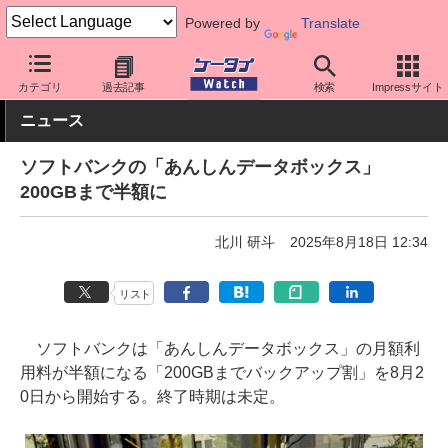
Powered by
Translate
ケータイ Watch
キャリア
ソフトバンク
アプリ・サービス
カテゴリ
過去記事
検索
Impressサイト
ニュース
ソフトバンクの「あんしんデータボックス」
200GBまで半額に
北川 研斗
2025年8月18日 12:34
リスト
ソフトバンクは「あんしんデータボックス」の月額利
用料が半額になる「200GBまでバックアップ割」を8月2
0日から開始する。終了時期は未定。