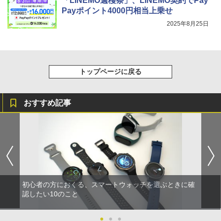
「LINEMO週穫祭」、LINEMO契約でPay
Payポイント4000円相当上乗せ
2025年8月25日
トップページに戻る
おすすめ記事
初心者の方におくる、スマートウォッチを選ぶときに確
認したい10のこと
●
●
●