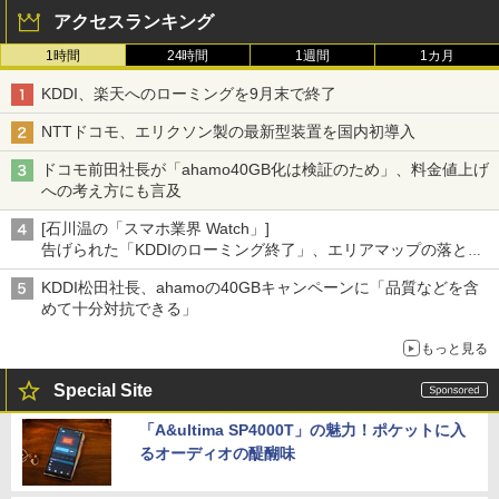
アクセスランキング
1時間
24時間
1週間
1カ月
KDDI、楽天へのローミングを9月末で終了
NTTドコモ、エリクソン製の最新型装置を国内初導入
ドコモ前田社長が「ahamo40GB化は検証のため」、料金値上げ
への考え方にも言及
[石川温の「スマホ業界 Watch」]
告げられた「KDDIのローミング終了」、エリアマップの落とし
穴と楽天モバイルの課題
KDDI松田社長、ahamoの40GBキャンペーンに「品質などを含
めて十分対抗できる」
もっと見る
Special Site
「A&ultima SP4000T」の魅力！ポケットに入
るオーディオの醍醐味