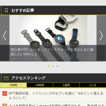
おすすめ記事
初心者の方におくる、スマートウォッチを選ぶときに確
認したい10のこと
●
●
●
アクセスランキング
1時間
24時間
1週間
1カ月
NTT島田社長、ソフトバンクのセブン出資に「dポイント使える
ようにして」
ドコモ前田社長が「ahamo40GB化は検証のため」、料金値上げ