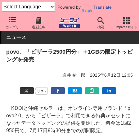
Powered by
Translate
ケータイ Watch
キャリア
au
povo
カテゴリ
過去記事
検索
Impressサイト
ニュース
povo、「ピザーラ2500円分」＋1GBの限定トッピ
ングを発売
岩井 祐一郎
2025年6月12日 12:05
リスト
KDDIと沖縄セルラーは、オンライン専用ブランド「p
ovo2.0」から「ピザーラ」で利用できる特典がセットに
なったデータトッピングの提供を開始した。料金は1回2
950円で、7月17日9時30分までの期間限定。