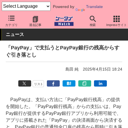
Powered by
Translate
ケータイ Watch
アプリ・サービス
決済/金融
カテゴリ
過去記事
検索
Impressサイト
ニュース
「PayPay」で支払うとPayPay銀行の残高からす
ぐ引き落とし
島田 純
2025年4月15日 18:24
リスト
PayPayは、支払い方法に「PayPay銀行残高」の提供
を開始した。「PayPay銀行残高」からの支払いは、Pay
Pay銀行が提供するPayPay銀行アプリから利用可能で、
アプリに搭載された「PayPay」の決済画面から決済する
と、PayPay銀行の普通預金口座の残高から即時に引き落