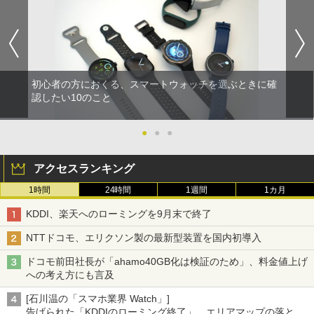
初心者の方におくる、スマートウォッチを選ぶときに確
認したい10のこと
●
●
●
アクセスランキング
1時間
24時間
1週間
1カ月
KDDI、楽天へのローミングを9月末で終了
NTTドコモ、エリクソン製の最新型装置を国内初導入
ドコモ前田社長が「ahamo40GB化は検証のため」、料金値上げ
への考え方にも言及
[石川温の「スマホ業界 Watch」]
告げられた「KDDIのローミング終了」、エリアマップの落とし