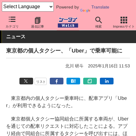
Powered by
Translate
ケータイ Watch
アプリ・サービス
決済/金融
カテゴリ
過去記事
検索
Impressサイト
ニュース
東京都の個人タクシー、「Uber」で乗車可能に
北川 研斗
2025年1月16日 11:53
リスト
東京都内の個人タクシー乗車時に、配車アプリ「Ube
r」が利用できるようになった。
東京都個人タクシー協同組合に所属する車両が、Uber
を通じての配車リクエストに対応したことによる。アプ
リ経由で同組合に所属するタクシーを呼び出すには、ほ