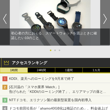
初心者の方におくる、スマートウォッチを選ぶときに確
認したい10のこと
●
●
●
アクセスランキング
1時間
24時間
1週間
1カ月
KDDI、楽天へのローミングを9月末で終了
[石川温の「スマホ業界 Watch」]
告げられた「KDDIのローミング終了」、エリアマップの落とし
穴と楽天モバイルの課題
NTTドコモ、エリクソン製の最新型装置を国内初導入
ドコモ前田社長が「ahamo40GB化は検証のため」、料金値上げ