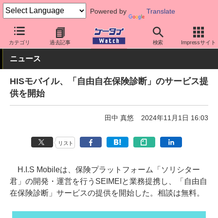
Powered by
Translate
ケータイ Watch
格安スマホ/格安SIM
格安SIM/MVNO
アプリ・
カテゴリ
過去記事
検索
Impressサイト
ニュース
HISモバイル、「自由自在保険診断」のサービス提
供を開始
田中 真悠
2024年11月1日 16:03
リスト
H.I.S Mobileは、保険プラットフォーム「ソリシター
君」の開発・運営を行うSEIMEIと業務提携し、「自由自
在保険診断」サービスの提供を開始した。相談は無料。