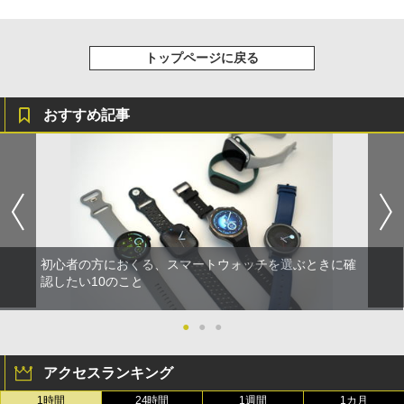
トップページに戻る
おすすめ記事
初心者の方におくる、スマートウォッチを選ぶときに確
認したい10のこと
●
●
●
アクセスランキング
1時間
24時間
1週間
1カ月