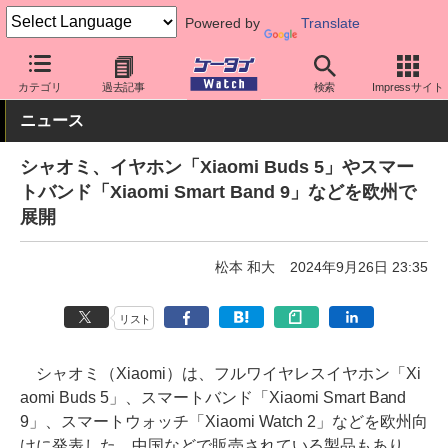
Powered by
Translate
ケータイ Watch
周辺機器/アクセサリー
ウェアラブル
リストバ
カテゴリ
過去記事
検索
Impressサイト
ニュース
シャオミ、イヤホン「Xiaomi Buds 5」やスマー
トバンド「Xiaomi Smart Band 9」などを欧州で
展開
松本 和大
2024年9月26日 23:35
リスト
シャオミ（Xiaomi）は、フルワイヤレスイヤホン「Xi
aomi Buds 5」、スマートバンド「Xiaomi Smart Band
9」、スマートウォッチ「Xiaomi Watch 2」などを欧州向
けに発表した。中国などで販売されている製品もあり、