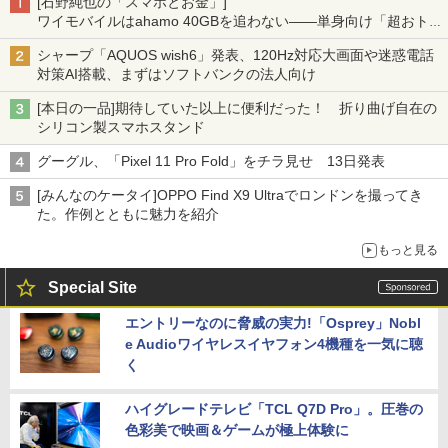
[石野純也の「スマホとお金」]
ワイモバイルはahamo 40GBを追わない――単身向け「超おトク
割」の安さと1年限定の注意点
シャープ「AQUOS wish6」発表、120Hz対応大画面や迷惑電話
対策AI搭載、まずはソフトバンクの法人向け
[本日の一品]期待していた以上に便利だった！ 折り曲げ自在の
シリコン製スマホスタンド
グーグル、「Pixel 11 Pro Fold」をチラ見せ 13日発表
[みんなのケータイ]OPPO Find X9 Ultraでロンドンを撮ってき
た。作例とともに魅力を紹介
もっと見る
Special Site
エントリーなのに脅威の実力!「Osprey」Nobl
e Audioワイヤレスイヤフォン4機種を一気に聴
く
ハイグレードテレビ「TCL Q7D Pro」。圧巻の
色彩美で映画＆ゲームが極上体験に