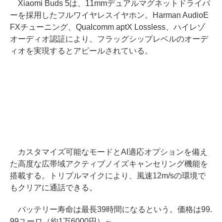
Xiaomi Buds 5は、11mmデュアルマグネットドライバ
ーを採用したフルワイヤレスイヤホン。Harman AudioE
FXチューニング、Qualcomm aptX Lossless、ハイレゾ
オーディオ認証により、フラッグシップレベルのオーデ
ィオを実現するとアピールされている。
カスタマイズ可能なモードとAI適応オプションを備え
た高度な広帯域アクティブノイズキャンセリング機能を
搭載する。トリプルマイクにより、風速12m/sの環境で
もクリアに通話できる。
バッテリー寿命は最長39時間になるという。価格は99.
99ユーロ（約1万6000円）～。