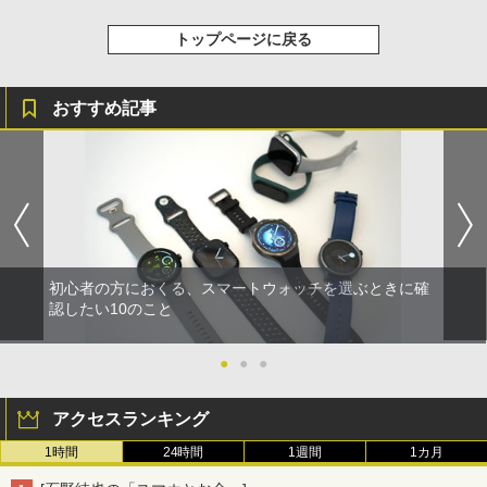
トップページに戻る
おすすめ記事
初心者の方におくる、スマートウォッチを選ぶときに確
認したい10のこと
●
●
●
アクセスランキング
1時間
24時間
1週間
1カ月