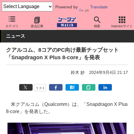
Powered by
Translate
ケータイ Watch
最新技術/その他
チップセット
カテゴリ
過去記事
検索
Impressサイト
ニュース
クアルコム、8コアのPC向け最新チップセット
「Snapdragon X Plus 8-core」を発表
鈴木 妙
2024年9月4日 21:17
リスト
米クアルコム（Qualcomm）は、「Snapdragon X Plus
8-core」を発表した。