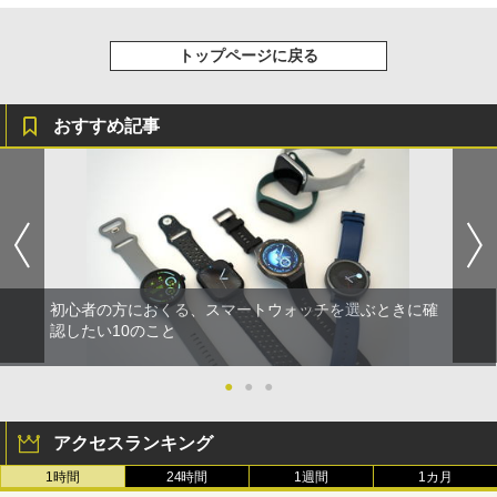
トップページに戻る
おすすめ記事
初心者の方におくる、スマートウォッチを選ぶときに確
認したい10のこと
●
●
●
アクセスランキング
1時間
24時間
1週間
1カ月