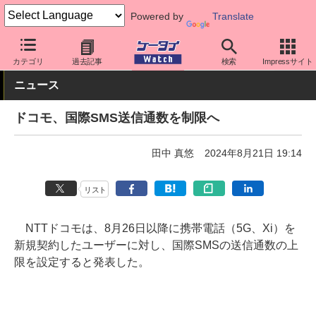
Powered by
Translate
ケータイ Watch
キャリア
ドコモ
アプリ・サービス
カテゴリ
過去記事
検索
Impressサイト
ニュース
ドコモ、国際SMS送信通数を制限へ
田中 真悠
2024年8月21日 19:14
リスト
NTTドコモは、8月26日以降に携帯電話（5G、Xi）を
新規契約したユーザーに対し、国際SMSの送信通数の上
限を設定すると発表した。