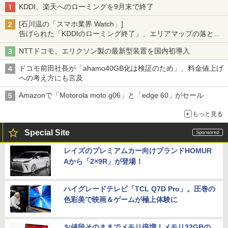
KDDI、楽天へのローミングを9月末で終了
[石川温の「スマホ業界 Watch」]
告げられた「KDDIのローミング終了」、エリアマップの落とし
穴と楽天モバイルの課題
NTTドコモ、エリクソン製の最新型装置を国内初導入
ドコモ前田社長が「ahamo40GB化は検証のため」、料金値上げ
への考え方にも言及
Amazonで「Motorola moto g06」と「edge 60」がセール
もっと見る
Special Site
レイズのプレミアムカー向けブランドHOMUR
Aから「2×9R」が登場！
ハイグレードテレビ「TCL Q7D Pro」。圧巻の
色彩美で映画＆ゲームが極上体験に
お値段そのままでメモリ倍増！メモリ32GBの