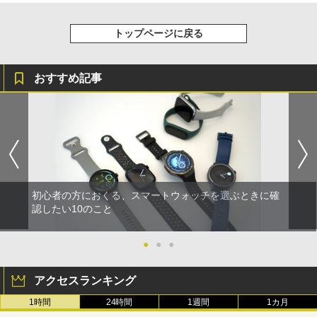
トップページに戻る
おすすめ記事
初心者の方におくる、スマートウォッチを選ぶときに確
認したい10のこと
●
●
●
アクセスランキング
1時間
24時間
1週間
1カ月