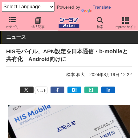
Powered by
Translate
ケータイ Watch
格安スマホ/格安SIM
格安SIM/MVNO
HISモバ
カテゴリ
過去記事
検索
Impressサイト
ニュース
HISモバイル、APN設定を日本通信・b-mobileと
共有化 Android向けに
松本 和大
2024年8月19日 12:22
リスト