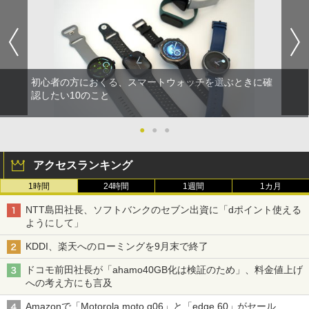
初心者の方におくる、スマートウォッチを選ぶときに確
認したい10のこと
●
●
●
アクセスランキング
1時間
24時間
1週間
1カ月
NTT島田社長、ソフトバンクのセブン出資に「dポイント使える
ようにして」
KDDI、楽天へのローミングを9月末で終了
ドコモ前田社長が「ahamo40GB化は検証のため」、料金値上げ
への考え方にも言及
Amazonで「Motorola moto g06」と「edge 60」がセール