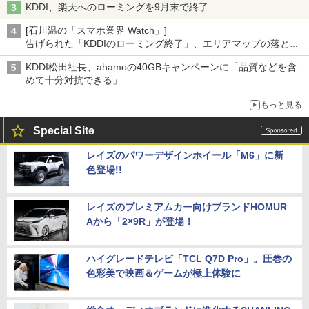
KDDI、楽天へのローミングを9月末で終了
[石川温の「スマホ業界 Watch」]
告げられた「KDDIのローミング終了」、エリアマップの落とし
穴と楽天モバイルの課題
KDDI松田社長、ahamoの40GBキャンペーンに「品質などを含
めて十分対抗できる」
もっと見る
Special Site
レイズのパワーデザインホイール「M6」に新
色登場!!
レイズのプレミアムカー向けブランドHOMUR
Aから「2×9R」が登場！
ハイグレードテレビ「TCL Q7D Pro」。圧巻の
色彩美で映画＆ゲームが極上体験に