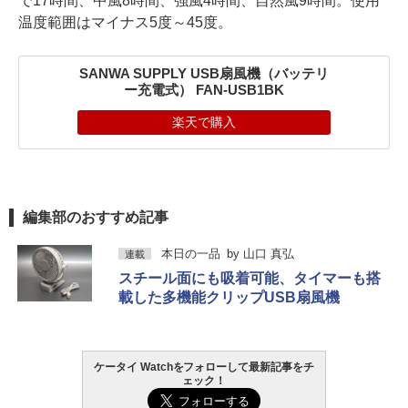
で17時間、中風8時間、強風4時間、自然風9時間。使用
温度範囲はマイナス5度～45度。
SANWA SUPPLY USB扇風機（バッテリ
ー充電式） FAN-USB1BK
楽天で購入
編集部のおすすめ記事
本日の一品
by
山口 真弘
連載
スチール面にも吸着可能、タイマーも搭
載した多機能クリップUSB扇風機
ケータイ Watchをフォローして最新記事をチ
ェック！