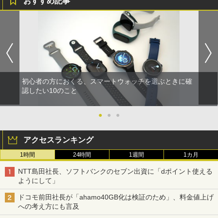
おすすめ記事
初心者の方におくる、スマートウォッチを選ぶときに確
認したい10のこと
●
●
●
アクセスランキング
1時間
24時間
1週間
1カ月
NTT島田社長、ソフトバンクのセブン出資に「dポイント使える
ようにして」
ドコモ前田社長が「ahamo40GB化は検証のため」、料金値上げ
への考え方にも言及