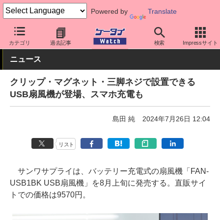
Powered by
Translate
ケータイ Watch
周辺機器/アクセサリー
その他
カテゴリ
過去記事
検索
Impressサイト
ニュース
クリップ・マグネット・三脚ネジで設置できる
USB扇風機が登場、スマホ充電も
島田 純
2024年7月26日 12:04
リスト
サンワサプライは、バッテリー充電式の扇風機「FAN-
USB1BK USB扇風機」を8月上旬に発売する。直販サイ
トでの価格は9570円。