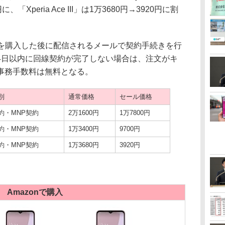
に、「Xperia Ace III」は1万3680円→3920円に割
で商品を購入した後に配信されるメールで契約手続きを行
4日以内に回線契約が完了しない場合は、注文がキ
事務手数料は無料となる。
別
通常価格
セール価格
約・MNP契約
2万1600円
1万7800円
約・MNP契約
1万3400円
9700円
約・MNP契約
1万3680円
3920円
Amazonで購入