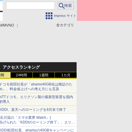
Impress サイト
全カテゴリ
M/MVNO
アクセスランキング
時間
24時間
1週間
1カ月
ドコモ前田社長が「ahamo40GB化は検証のた
め」、料金値上げへの考え方にも言及
NTTドコモ、エリクソン製の最新型装置を国内
初導入
KDDI、楽天へのローミングを9月末で終了
[石川温の「スマホ業界 Watch」]
告げられた「KDDIのローミング終了」、エリア
マップの落とし穴と楽天モバイルの課題
KDDI松田社長、ahamoの40GBキャンペーンに