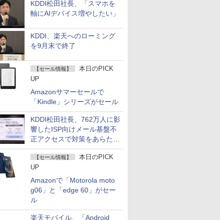
KDDI松田社長、「スマホを
軸にAIデバイス増やしたい」
KDDI、楽天へのローミング
を9月末で終了
本日のPICK
【セール情報】
UP
Amazonサマーセールで
「Kindle」シリーズがセール
KDDI松田社長、762万人に影
響したISP向けメール基盤不
正アクセスで対策をあらため
て説明
本日のPICK
【セール情報】
UP
Amazonで「Motorola moto
g06」と「edge 60」がセー
ル
楽天モバイル、「Android