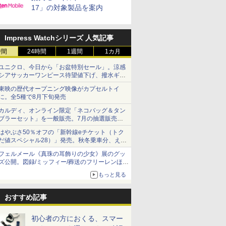
17」の対象製品を案内
Impress Watchシリーズ 人気記事
時間
24時間
1週間
1カ月
ユニクロ、今日から「お盆特別セール」。涼感
シアサッカーワンピース待望値下げ、撥水ギア
ショーツは1990円に
東映の歴代オープニング映像がカプセルトイ
に。全5種で8月下旬発売
カルディ、オンライン限定「ネコバッグ＆タン
ブラーセット」を一般販売。7月の抽選販売の
当選無効分
はやぶさ50％オフの「新幹線eチケット（トク
だ値スペシャル28）」発売。秋冬乗車分、えき
ねっと限定
フェルメール《真珠の耳飾りの少女》展のグッ
ズ公開。図録/ミッフィー/葬送のフリーレンほ
か、注目ブランドコラボが実現
もっと見る
おすすめ記事
初心者の方におくる、スマー