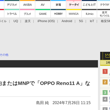
バイル
UQ
楽天
iPhone (iOS)
Android
5G
IoT
格安SI
アクセサリー
業界動向
法人向け
最新技術/その他
その他
1
はMNPで「OPPO Reno11 A」な
島田 純
2024年7月26日 11:15