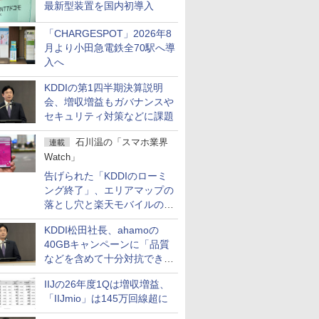
最新型装置を国内初導入
「CHARGESPOT」2026年8
月より小田急電鉄全70駅へ導
入へ
KDDIの第1四半期決算説明
会、増収増益もガバナンスや
セキュリティ対策などに課題
石川温の「スマホ業界
連載
Watch」
告げられた「KDDIのローミ
ング終了」、エリアマップの
落とし穴と楽天モバイルの課
題
KDDI松田社長、ahamoの
40GBキャンペーンに「品質
などを含めて十分対抗でき
る」
IIJの26年度1Qは増収増益、
「IIJmio」は145万回線超に