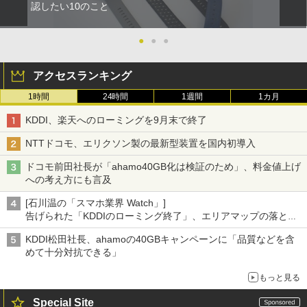
認したい10のこと
●
●
●
アクセスランキング
1時間
24時間
1週間
1カ月
KDDI、楽天へのローミングを9月末で終了
NTTドコモ、エリクソン製の最新型装置を国内初導入
ドコモ前田社長が「ahamo40GB化は検証のため」、料金値上げ
への考え方にも言及
[石川温の「スマホ業界 Watch」]
告げられた「KDDIのローミング終了」、エリアマップの落とし
穴と楽天モバイルの課題
KDDI松田社長、ahamoの40GBキャンペーンに「品質などを含
めて十分対抗できる」
もっと見る
Special Site