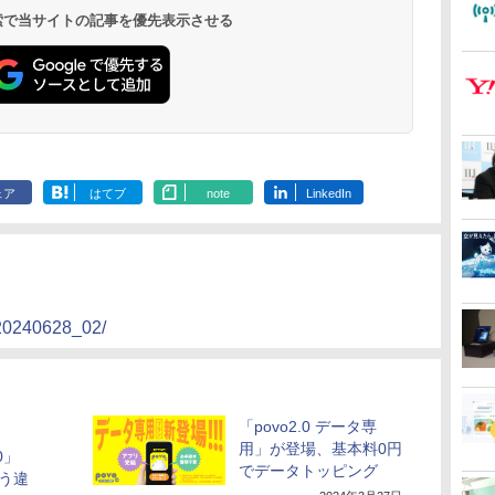
 検索で当サイトの記事を優先表示させる
ェア
はてブ
note
LinkedIn
/20240628_02/
「povo2.0 データ専
用」が登場、基本料0円
0」
でデータトッピング
どう違