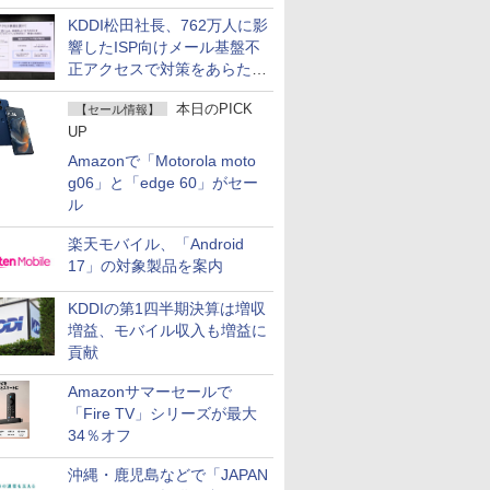
KDDI松田社長、762万人に影
響したISP向けメール基盤不
正アクセスで対策をあらため
て説明
本日のPICK
【セール情報】
UP
Amazonで「Motorola moto
g06」と「edge 60」がセー
ル
楽天モバイル、「Android
17」の対象製品を案内
KDDIの第1四半期決算は増収
増益、モバイル収入も増益に
貢献
Amazonサマーセールで
「Fire TV」シリーズが最大
34％オフ
沖縄・鹿児島などで「JAPAN