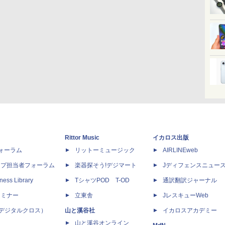
Rittor Music
イカロス出版
dフォーラム
リットーミュージック
AIRLINEweb
ップ担当者フォーラム
楽器探そう!デジマート
Jディフェンスニュー
ness Library
TシャツPOD T-OD
通訳翻訳ジャーナル
セミナー
立東舎
JレスキューWeb
 X（デジタルクロス）
山と溪谷社
イカロスアカデミー
山と溪谷オンライン