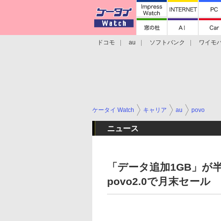
ドコモ
au
ソフトバンク
ワイモ
格安スマホ/SIMフリースマホ
周辺機器/
ケータイ Watch
キャリア
au
povo
ニュース
「データ追加1GB」
povo2.0で月末セール