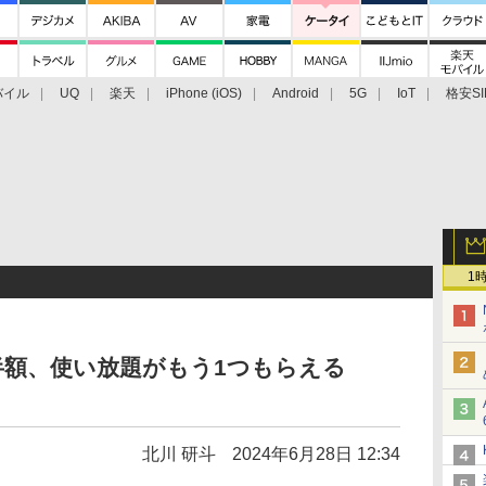
バイル
UQ
楽天
iPhone (iOS)
Android
5G
IoT
格安SI
アクセサリー
業界動向
法人向け
最新技術/その他
1
が半額、使い放題がもう1つもらえる
北川 研斗
2024年6月28日 12:34