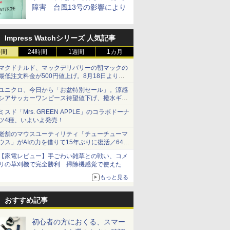
障害 台風13号の影響により
Impress Watchシリーズ 人気記事
時間
24時間
1週間
1カ月
マクドナルド、マックデリバリーの朝マックの
最低注文料金が500円値上げ。8月18日より
1,500円から受付
ユニクロ、今日から「お盆特別セール」。涼感
シアサッカーワンピース待望値下げ、撥水ギア
ショーツは1990円に
ミスド「Mrs. GREEN APPLE」のコラボドーナ
ツ4種、いよいよ発売！
老舗のマウスユーティリティ「チューチューマ
ウス」がAIの力を借りて15年ぶりに復活／64bit
化、Windows 10/11、「Chrome」も走り回
【家電レビュー】手ごわい雑草との戦い、コメ
る。復活記念で2026年末まで500円
リの草刈機で完全勝利 掃除機感覚で使えた
もっと見る
おすすめ記事
初心者の方におくる、スマー