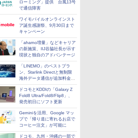
ローミング」提供 台風13号
で通信障害
ワイモバイルオンラインスト
ア誕生感謝祭、9月30日まで
キャンペーン
「ahamo増量」などキャリア
の新施策、IIJ谷脇社長が示す
現状と独自のアドバンテージ
「LINEMO」のベストプラ
ン、Starlink Directと無制限
海外データ通信が追加料金な
しに
ドコモとKDDIの「Galaxy Z
Fold8 Ultra/Fold8/Flip8」、
発売初日にソフト更新
Geminiを活用、Google マッ
プで「帰り道に寄れるお店で
コーヒー注文」が可能に
ドコモ、九州・沖縄の一部で