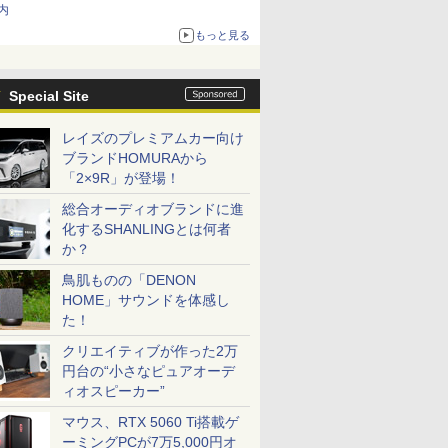
内
もっと見る
Special Site
レイズのプレミアムカー向け
ブランドHOMURAから
「2×9R」が登場！
総合オーディオブランドに進
化するSHANLINGとは何者
か？
鳥肌ものの「DENON
HOME」サウンドを体感し
た！
クリエイティブが作った2万
円台の“小さなピュアオーデ
ィオスピーカー”
マウス、RTX 5060 Ti搭載ゲ
ーミングPCが7万5,000円オ