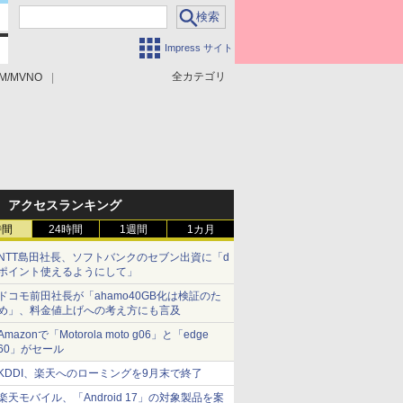
Impress サイト
全カテゴリ
M/MVNO
アクセスランキング
時間
24時間
1週間
1カ月
NTT島田社長、ソフトバンクのセブン出資に「d
ポイント使えるようにして」
ドコモ前田社長が「ahamo40GB化は検証のた
め」、料金値上げへの考え方にも言及
Amazonで「Motorola moto g06」と「edge
60」がセール
KDDI、楽天へのローミングを9月末で終了
楽天モバイル、「Android 17」の対象製品を案