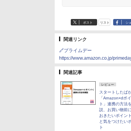
ポスト
リスト
シ
関連リンク
🔗プライムデー
https://www.amazon.co.jp/primeda
関連記事
レビュー
スタートしたば
「Amazon×dポ
ト」連携の方法
説、お買い物前
おきたいポイン
と気をつけたい
ト