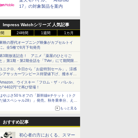
楽天モバイル、「Android
17」の対象製品を案内
Impress Watchシリーズ 人気記事
時間
24時間
1週間
1カ月
東映の歴代オープニング映像がカプセルトイ
に。全5種で8月下旬発売
第3期放送記念！ アニメ「薬屋のひとりご
と」第1期・第2期全話を「TVer」にて期間限定
で順次無料配信開始
ユニクロ、今日から「お盆特別セール」。涼感
シアサッカーワンピース待望値下げ、撥水ギア
ショーツは1990円に
Amazon、ウイスキー「フロム・ザ・バレル」
が“4402円”で再び登場！
はやぶさ50％オフの「新幹線eチケット（トク
だ値スペシャル28）」発売。秋冬乗車分、えき
ねっと限定
もっと見る
おすすめ記事
初心者の方におくる、スマー