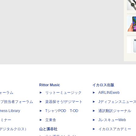
Rittor Music
イカロス出版
dフォーラム
リットーミュージック
AIRLINEweb
ップ担当者フォーラム
楽器探そう!デジマート
Jディフェンスニュー
ness Library
TシャツPOD T-OD
通訳翻訳ジャーナル
セミナー
立東舎
JレスキューWeb
 X（デジタルクロス）
山と溪谷社
イカロスアカデミー