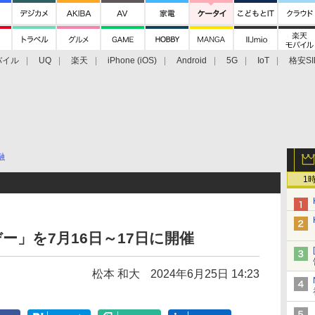
バイル
UQ
楽天
iPhone (iOS)
Android
5G
IoT
格安SI
アクセサリー
業界動向
法人向け
最新技術/その他
融
1
デー」を7月16日～17日に開催
松本 和大
2024年6月25日 14:23