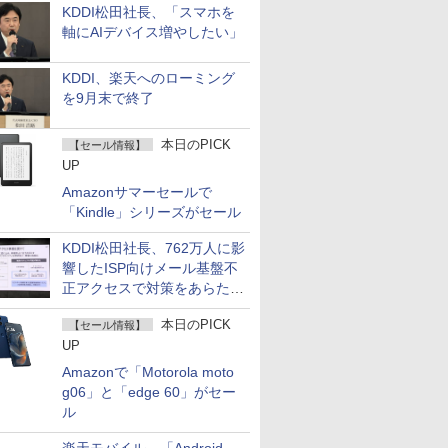
KDDI松田社長、「スマホを
軸にAIデバイス増やしたい」
KDDI、楽天へのローミング
を9月末で終了
本日のPICK
【セール情報】
UP
Amazonサマーセールで
「Kindle」シリーズがセール
KDDI松田社長、762万人に影
響したISP向けメール基盤不
正アクセスで対策をあらため
て説明
本日のPICK
【セール情報】
UP
Amazonで「Motorola moto
g06」と「edge 60」がセー
ル