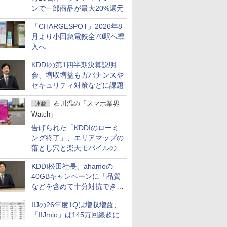
ンで一部商品が最大20%還元
「CHARGESPOT」2026年8
月より小田急電鉄全70駅へ導
入へ
KDDIの第1四半期決算説明
会、増収増益もガバナンスや
セキュリティ対策などに課題
石川温の「スマホ業界
連載
Watch」
告げられた「KDDIのローミ
ング終了」、エリアマップの
落とし穴と楽天モバイルの課
題
KDDI松田社長、ahamoの
40GBキャンペーンに「品質
などを含めて十分対抗でき
る」
IIJの26年度1Qは増収増益、
「IIJmio」は145万回線超に