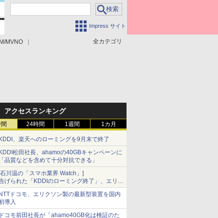
Impress サイト
全カテゴリ
M/MVNO
アクセスランキング
時間
24時間
1週間
1カ月
KDDI、楽天へのローミングを9月末で終了
KDDI松田社長、ahamoの40GBキャンペーンに
「品質などを含めて十分対抗できる」
[石川温の「スマホ業界 Watch」]
告げられた「KDDIのローミング終了」、エリア
マップの落とし穴と楽天モバイルの課題
NTTドコモ、エリクソン製の最新型装置を国内
初導入
ドコモ前田社長が「ahamo40GB化は検証のた