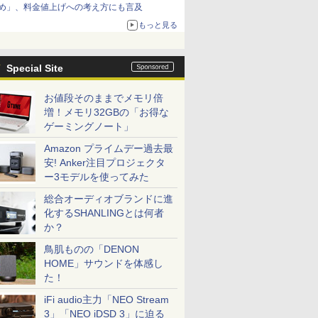
め」、料金値上げへの考え方にも言及
もっと見る
Special Site
お値段そのままでメモリ倍
増！メモリ32GBの「お得な
ゲーミングノート」
Amazon プライムデー過去最
安! Anker注目プロジェクタ
ー3モデルを使ってみた
総合オーディオブランドに進
化するSHANLINGとは何者
か？
鳥肌ものの「DENON
HOME」サウンドを体感し
た！
iFi audio主力「NEO Stream
3」「NEO iDSD 3」に迫る