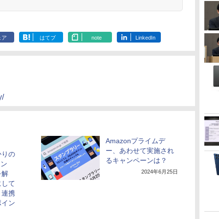
ェア
はてブ
note
LinkedIn
y/
Amazonプライムデ
ー、あわせて実施され
かりの
るキャンペーンは？
イン
2024年6月25日
を解
にして
ト連携
ポイン