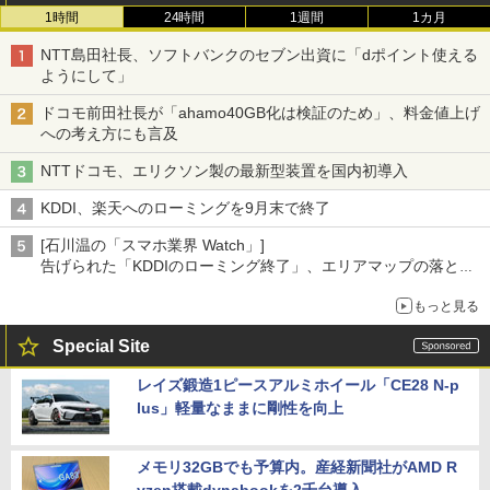
1時間
24時間
1週間
1カ月
NTT島田社長、ソフトバンクのセブン出資に「dポイント使える
ようにして」
ドコモ前田社長が「ahamo40GB化は検証のため」、料金値上げ
への考え方にも言及
NTTドコモ、エリクソン製の最新型装置を国内初導入
KDDI、楽天へのローミングを9月末で終了
[石川温の「スマホ業界 Watch」]
告げられた「KDDIのローミング終了」、エリアマップの落とし
穴と楽天モバイルの課題
もっと見る
Special Site
レイズ鍛造1ピースアルミホイール「CE28 N-p
lus」軽量なままに剛性を向上
メモリ32GBでも予算内。産経新聞社がAMD R