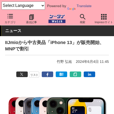
Powered by
Translate
ケータイ Watch
格安スマホ/格安SIM
格安SIM/MVNO
IIJ
カテゴリ
過去記事
検索
Impressサイト
ニュース
IIJmioから中古美品「iPhone 13」が販売開始、
MNPで割引
竹野 弘祐
2024年6月4日 11:45
リスト