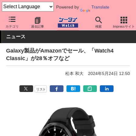
Powered by
Translate
ケータイ Watch
OS
Android
Galaxy
カテゴリ
過去記事
検索
Impressサイト
ニュース
Galaxy製品がAmazonでセール、「Watch4
Classic」が28％オフなど
松本 和大
2024年5月24日 12:50
リスト