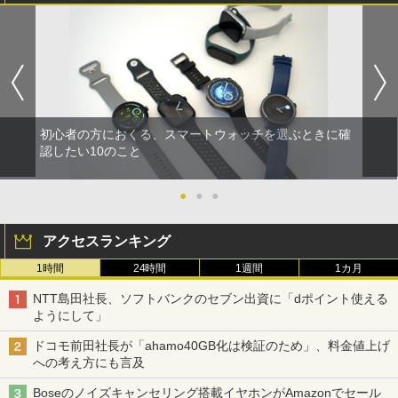
初心者の方におくる、スマートウォッチを選ぶときに確
認したい10のこと
●
●
●
アクセスランキング
1時間
24時間
1週間
1カ月
NTT島田社長、ソフトバンクのセブン出資に「dポイント使える
ようにして」
ドコモ前田社長が「ahamo40GB化は検証のため」、料金値上げ
への考え方にも言及
Boseのノイズキャンセリング搭載イヤホンがAmazonでセール