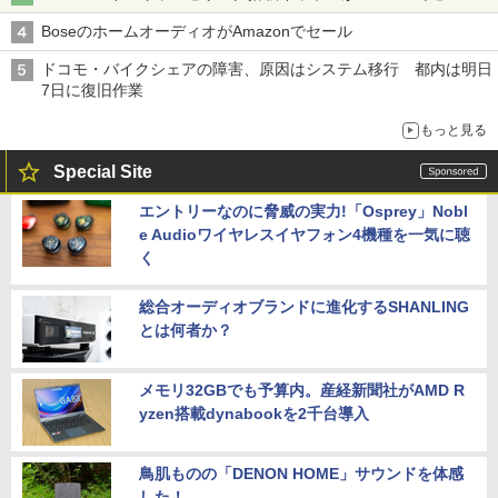
BoseのホームオーディオがAmazonでセール
ドコモ・バイクシェアの障害、原因はシステム移行 都内は明日
7日に復旧作業
もっと見る
Special Site
エントリーなのに脅威の実力!「Osprey」Nobl
e Audioワイヤレスイヤフォン4機種を一気に聴
く
総合オーディオブランドに進化するSHANLING
とは何者か？
メモリ32GBでも予算内。産経新聞社がAMD R
yzen搭載dynabookを2千台導入
鳥肌ものの「DENON HOME」サウンドを体感
した！