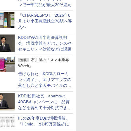
ンで一部商品が最大20%還元
「CHARGESPOT」2026年8
月より小田急電鉄全70駅へ導
入へ
KDDIの第1四半期決算説明
会、増収増益もガバナンスや
セキュリティ対策などに課題
石川温の「スマホ業界
連載
Watch」
告げられた「KDDIのローミ
ング終了」、エリアマップの
落とし穴と楽天モバイルの課
題
KDDI松田社長、ahamoの
40GBキャンペーンに「品質
などを含めて十分対抗でき
る」
IIJの26年度1Qは増収増益、
「IIJmio」は145万回線超に