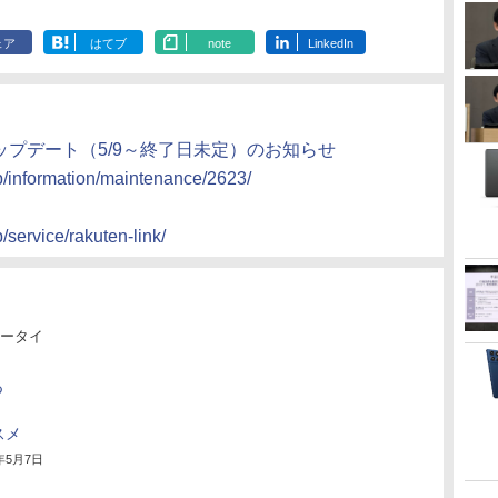
ェア
はてブ
note
LinkedIn
テムアップデート（5/9～終了日未定）のお知らせ
jp/information/maintenance/2623/
/service/rakuten-link/
ータイ
つ
」
スメ
4年5月7日