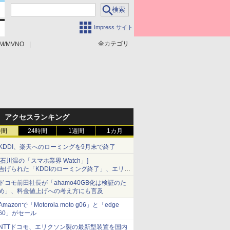
Impress サイト
全カテゴリ
M/MVNO
アクセスランキング
時間
24時間
1週間
1カ月
KDDI、楽天へのローミングを9月末で終了
[石川温の「スマホ業界 Watch」]
告げられた「KDDIのローミング終了」、エリア
マップの落とし穴と楽天モバイルの課題
ドコモ前田社長が「ahamo40GB化は検証のた
め」、料金値上げへの考え方にも言及
Amazonで「Motorola moto g06」と「edge
60」がセール
NTTドコモ、エリクソン製の最新型装置を国内