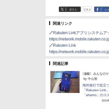
ポスト
リスト
シ
関連リンク
🔗Rakuten Linkアプリシス
https://network.mobile.rakuten.co.
🔗Rakuten Link
https://network.mobile.rakuten.co.jp
関連記事
みんなのケ
連載
by
中山智
海外旅行で役立
「Rakuten Link
「ahamo」のス
202