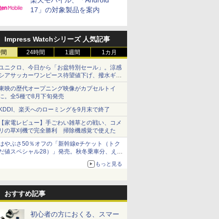
楽天モバイル、「Android
17」の対象製品を案内
Impress Watchシリーズ 人気記事
時間
24時間
1週間
1カ月
ユニクロ、今日から「お盆特別セール」。涼感
シアサッカーワンピース待望値下げ、撥水ギア
ショーツは1990円に
東映の歴代オープニング映像がカプセルトイ
に。全5種で8月下旬発売
KDDI、楽天へのローミングを9月末で終了
【家電レビュー】手ごわい雑草との戦い、コメ
リの草刈機で完全勝利 掃除機感覚で使えた
はやぶさ50％オフの「新幹線eチケット（トク
だ値スペシャル28）」発売。秋冬乗車分、えき
ねっと限定
もっと見る
おすすめ記事
初心者の方におくる、スマー