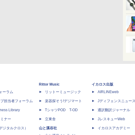
Rittor Music
イカロス出版
dフォーラム
リットーミュージック
AIRLINEweb
ップ担当者フォーラム
楽器探そう!デジマート
Jディフェンスニュー
ness Library
TシャツPOD T-OD
通訳翻訳ジャーナル
セミナー
立東舎
JレスキューWeb
 X（デジタルクロス）
山と溪谷社
イカロスアカデミー