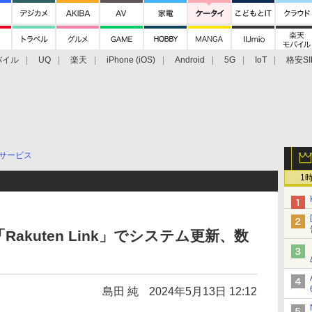
バイル
UQ
楽天
iPhone (iOS)
Android
5G
IoT
格安SI
アクセサリー
業界動向
法人向け
最新技術/その他
サービス
1
akuten Link」でシステム更新、数
島田 純
2024年5月13日 12:12