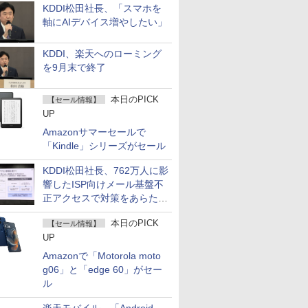
KDDI松田社長、「スマホを
軸にAIデバイス増やしたい」
KDDI、楽天へのローミング
を9月末で終了
本日のPICK
【セール情報】
UP
Amazonサマーセールで
「Kindle」シリーズがセール
KDDI松田社長、762万人に影
響したISP向けメール基盤不
正アクセスで対策をあらため
て説明
本日のPICK
【セール情報】
UP
Amazonで「Motorola moto
g06」と「edge 60」がセー
ル