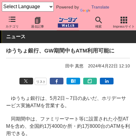
Powered by
Translate
ケータイ Watch
アプリ・サービス
決済/金融
カテゴリ
過去記事
検索
Impressサイト
ニュース
ゆうちょ銀行、GW期間中もATM利用可能に
田中 真悠
2024年4月22日 12:10
リスト
ゆうちょ銀行は、5月2日～7日のあいだ、ホリデーサ
ービス実施ATMを営業する。
同期間中は、ファミリーマート等に設置された小型AT
Mを含め、全国約1万4000か所・約1万8000台のATMを利
用できる。