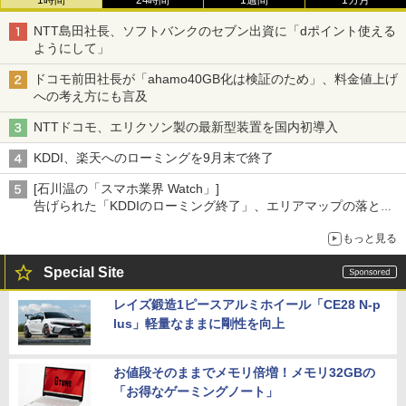
1時間
24時間
1週間
1カ月
NTT島田社長、ソフトバンクのセブン出資に「dポイント使える
ようにして」
ドコモ前田社長が「ahamo40GB化は検証のため」、料金値上げ
への考え方にも言及
NTTドコモ、エリクソン製の最新型装置を国内初導入
KDDI、楽天へのローミングを9月末で終了
[石川温の「スマホ業界 Watch」]
告げられた「KDDIのローミング終了」、エリアマップの落とし
穴と楽天モバイルの課題
もっと見る
Special Site
レイズ鍛造1ピースアルミホイール「CE28 N-p
lus」軽量なままに剛性を向上
お値段そのままでメモリ倍増！メモリ32GBの
「お得なゲーミングノート」