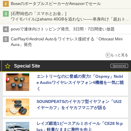
BoseのポータブルスピーカーがAmazonでセール
[石野純也の「スマホとお金」]
ワイモバイルはahamo 40GBを追わない――単身向け「超おトク
割」の安さと1年限定の注意点
povoで連休向けトッピング発売、3日間・7日間使い放題
CarPlayやAndroid Autoをワイヤレス接続する「Ottocast Mini
Aura」発売
もっと見る
Special Site
エントリーなのに脅威の実力!「Osprey」Nobl
e Audioワイヤレスイヤフォン4機種を一気に聴
く
SOUNDPEATSのイヤカフ型イヤフォン「UU2
イヤーカフ」をイヤカフマニアが語る
レイズ鍛造1ピースアルミホイール「CE28 N-p
lus」軽量なままに剛性を向上