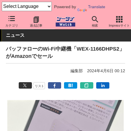
Powered by
Translate
ケータイ Watch
周辺機器/アクセサリー
ルーター
カテゴリ
過去記事
検索
Impressサイト
ニュース
バッファローのWi-Fi中継機「WEX-1166DHPS2」
がAmazonでセール
編集部
2024年4月6日 00:12
リスト