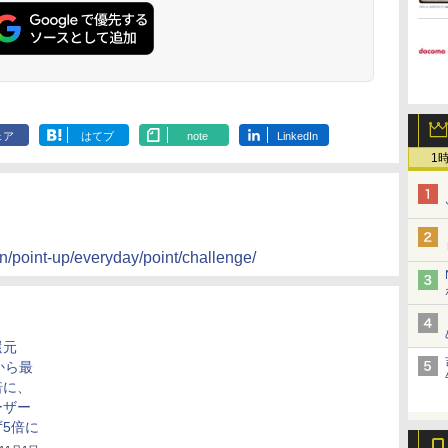
ェア
はてブ
note
LinkedIn
1
gn/point-up/everyday/point/challenge/
還元
から最
5倍に、
ーザー
5倍に