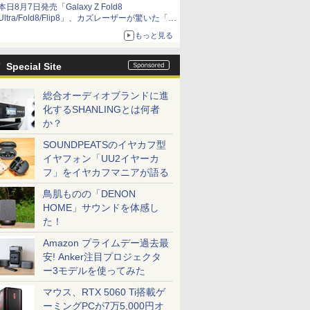
本日8月7日発売「Galaxy Z Fold8
Ultra/Fold8/Flip8」、カズレーザーが驚いた「そ
ば屋のメニュー並みの薄さ」
もっと見る
Special Site
総合オーディオブランドに進
化するSHANLINGとは何者
か？
SOUNDPEATSのイヤカフ型
イヤフォン「UU2イヤーカ
フ」をイヤカフマニアが語る
鳥肌ものの「DENON
HOME」サウンドを体感し
た！
Amazon プライムデー過去最
安! Anker注目プロジェクタ
ー3モデルを使ってみた
マウス、RTX 5060 Ti搭載ゲ
ーミングPCが7万5,000円オ