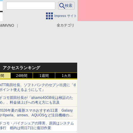
Impress サイト
全カテゴリ
M/MVNO
アクセスランキング
時間
24時間
1週間
1カ月
NTT島田社長、ソフトバンクのセブン出資に「d
ポイント使えるようにして」
ドコモ前田社長が「ahamo40GB化は検証のた
め」、料金値上げへの考え方にも言及
2026年夏の最新スマホおすすめ11選 Galaxy
やXperia、arrows、AQUOSなど注目機種の特
徴は
ドコモ・バイクシェアの障害、原因はシステム
移行 都内は明日7日に復旧作業