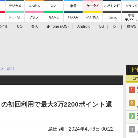
バイル
UQ
楽天
iPhone (iOS)
Android
5G
IoT
格安SI
アクセサリー
業界動向
法人向け
最新技術/その他
ン・割引
1
の初回利用で最大3万2200ポイント還
島田 純
2024年4月6日 00:22