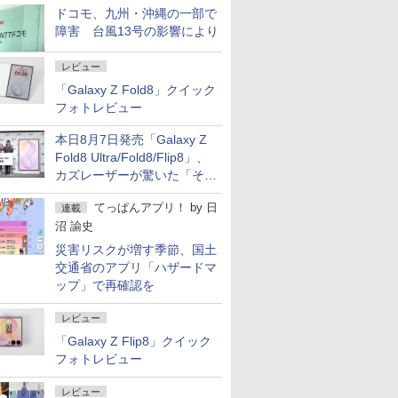
ドコモ、九州・沖縄の一部で
障害 台風13号の影響により
レビュー
「Galaxy Z Fold8」クイック
フォトレビュー
本日8月7日発売「Galaxy Z
Fold8 Ultra/Fold8/Flip8」、
カズレーザーが驚いた「そば
屋のメニュー並みの薄さ」
てっぱんアプリ！
by
日
連載
沼 諭史
災害リスクが増す季節、国土
交通省のアプリ「ハザードマ
ップ」で再確認を
レビュー
「Galaxy Z Flip8」クイック
フォトレビュー
レビュー