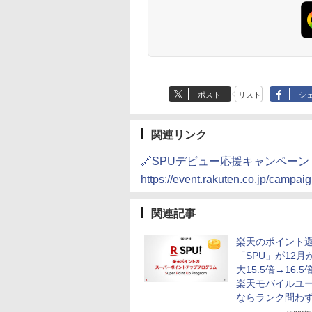
ポスト
リスト
シ
関連リンク
🔗SPUデビュー応援キャンペーン
https://event.rakuten.co.jp/campai
関連記事
楽天のポイント
「SPU」が12月
大15.5倍→16.
楽天モバイルユ
ならランク問わず