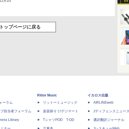
年11月1日
トップページに戻る
Rittor Music
イカロス出版
dフォーラム
リットーミュージック
AIRLINEweb
ップ担当者フォーラム
楽器探そう!デジマート
Jディフェンスニュー
ness Library
TシャツPOD T-OD
通訳翻訳ジャーナル
セミナー
立東舎
JレスキューWeb