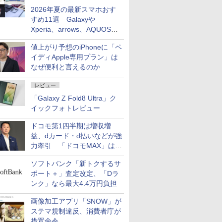
2026年夏の最新スマホおす
すめ11選 Galaxyや
Xperia、arrows、AQUOSな
ど注目機種の特徴は
値上がり予想のiPhoneに「ペ
イディApple専用プラン」は
なぜ便利と言えるのか
レビュー
「Galaxy Z Fold8 Ultra」ク
イックフォトレビュー
ドコモ第1四半期は増収増
益、dカード・d払いなどが強
力牽引 「ドコモMAX」は
400万契約突破
ソフトバンク「新トクするサ
ポート＋」査定改定、「Dラ
ンク」なら最大4.4万円負担
画像加工アプリ「SNOW」が
ステマ規制違反、消費者庁が
措置命令