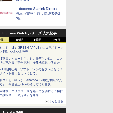
「docomo Starlink Direct」
熊本地震発生時は接続者数3
倍に
Impress Watchシリーズ 人気記事
時間
24時間
1週間
1カ月
ミスド「Mrs. GREEN APPLE」のコラボドーナ
ツ4種、いよいよ発売！
【家電レビュー】手ごわい雑草との戦い、コメ
リの草刈機で完全勝利 掃除機感覚で使えた
NTT島田社長、ソフトバンクのセブン出資に「d
ポイント使えるようにして」
ドコモ前田社長が「ahamo40GB化は検証のた
め」、料金値上げへの考え方にも言及
吉野家、牛リブロースを熱々で提供する「極旨
牛鉄板ステーキ定食」を発売
もっと見る
おすすめ記事