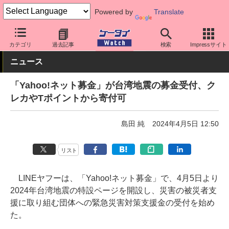
Powered by
Translate
ケータイ Watch
業界動向
災害・防災
カテゴリ
過去記事
検索
Impressサイト
ニュース
「Yahoo!ネット募金」が台湾地震の募金受付、ク
レカやTポイントから寄付可
島田 純
2024年4月5日 12:50
リスト
LINEヤフーは、「Yahoo!ネット募金」で、4月5日より
2024年台湾地震の特設ページを開設し、災害の被災者支
援に取り組む団体への緊急災害対策支援金の受付を始め
た。