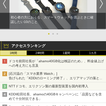
初心者の方におくる、スマートウォッチを選ぶときに確
認したい10のこと
●
●
●
アクセスランキング
1時間
24時間
1週間
1カ月
ドコモ前田社長が「ahamo40GB化は検証のため」、料金値上げ
への考え方にも言及
[石川温の「スマホ業界 Watch」]
告げられた「KDDIのローミング終了」、エリアマップの落とし
穴と楽天モバイルの課題
NTTドコモ、エリクソン製の最新型装置を国内初導入
KDDI松田社長、ahamoの40GBキャンペーンに「品質などを含
めて十分対抗できる」