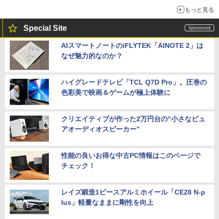
もっと見る
Special Site
AIスマートノートのiFLYTEK「AINOTE 2」は
なぜ魅力的なのか？
ハイグレードテレビ「TCL Q7D Pro」。圧巻の
色彩美で映画＆ゲームが極上体験に
クリエイティブが作った2万円台の“小さなピュ
アオーディオスピーカー”
性能の良いお得な中古PC情報はこのページで
チェック！
レイズ鍛造1ピースアルミホイール「CE28 N-p
lus」軽量なままに剛性を向上