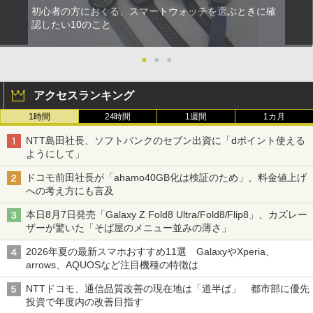
初心者の方におくる、スマートウォッチを選ぶときに確
認したい10のこと
●
●
●
アクセスランキング
1時間
24時間
1週間
1カ月
NTT島田社長、ソフトバンクのセブン出資に「dポイント使える
ようにして」
ドコモ前田社長が「ahamo40GB化は検証のため」、料金値上げ
への考え方にも言及
本日8月7日発売「Galaxy Z Fold8 Ultra/Fold8/Flip8」、カズレー
ザーが驚いた「そば屋のメニュー並みの薄さ」
2026年夏の最新スマホおすすめ11選 GalaxyやXperia、
arrows、AQUOSなど注目機種の特徴は
NTTドコモ、通信品質改善の現在地は「道半ば」 都市部に優先
投資で年度内の改善目指す