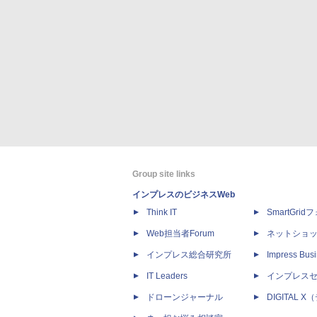
Group site links
インプレスのビジネスWeb
Think IT
SmartGri
Web担当者Forum
ネットショ
インプレス総合研究所
Impress Busi
IT Leaders
インプレス
ドローンジャーナル
DIGITAL