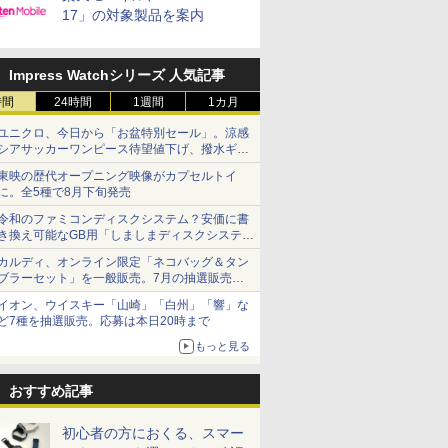
17」の対象製品を案内
Impress Watchシリーズ 人気記事
時間
24時間
1週間
1カ月
ユニクロ、今日から「お盆特別セール」。涼感
シアサッカーワンピース待望値下げ、撥水ギア
ショーツは1990円に
東映の歴代オープニング映像がカプセルトイ
に。全5種で8月下旬発売
令和のファミコンディスクシステム？安価に書
き換え可能なGB用「しましまディスクシステ
ム」
カルディ、オンライン限定「ネコバッグ＆タン
ブラーセット」を一般販売。7月の抽選販売の
当選無効分
イオン、ウイスキー「山崎」「白州」「響」な
ど7種を抽選販売。応募は本日20時まで
もっと見る
おすすめ記事
初心者の方におくる、スマー