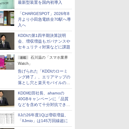
最新型装置を国内初導入
「CHARGESPOT」2026年8
月より小田急電鉄全70駅へ導
入へ
KDDIの第1四半期決算説明
会、増収増益もガバナンスや
セキュリティ対策などに課題
石川温の「スマホ業界
連載
Watch」
告げられた「KDDIのローミ
ング終了」、エリアマップの
落とし穴と楽天モバイルの課
題
KDDI松田社長、ahamoの
40GBキャンペーンに「品質
などを含めて十分対抗でき
る」
IIJの26年度1Qは増収増益、
「IIJmio」は145万回線超に