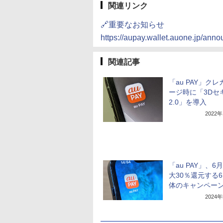
関連リンク
🔗重要なお知らせ
https://aupay.wallet.auone.jp/anno
関連記事
「au PAY」ク
ージ時に「3Dセ
2.0」を導入
2022
「au PAY」、6
大30％還元する
体のキャンペー
2024