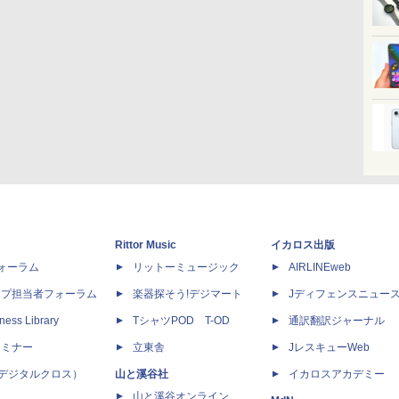
Rittor Music
イカロス出版
dフォーラム
リットーミュージック
AIRLINEweb
ップ担当者フォーラム
楽器探そう!デジマート
Jディフェンスニュー
ness Library
TシャツPOD T-OD
通訳翻訳ジャーナル
セミナー
立東舎
JレスキューWeb
 X（デジタルクロス）
山と溪谷社
イカロスアカデミー
山と溪谷オンライン