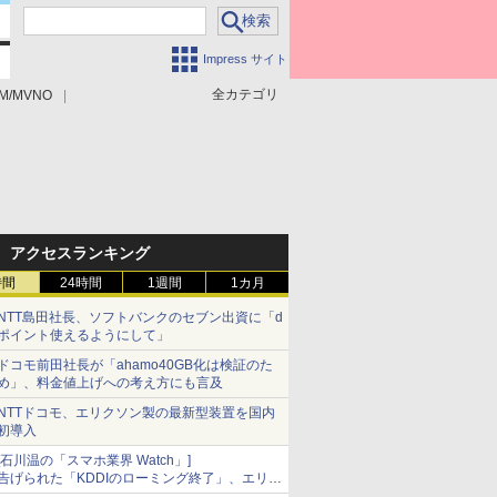
Impress サイト
全カテゴリ
M/MVNO
アクセスランキング
時間
24時間
1週間
1カ月
NTT島田社長、ソフトバンクのセブン出資に「d
ポイント使えるようにして」
ドコモ前田社長が「ahamo40GB化は検証のた
め」、料金値上げへの考え方にも言及
NTTドコモ、エリクソン製の最新型装置を国内
初導入
[石川温の「スマホ業界 Watch」]
告げられた「KDDIのローミング終了」、エリア
マップの落とし穴と楽天モバイルの課題