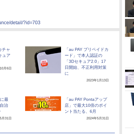
unce/detail/?id=703
レカチャ
「au PAY プリペイドカ
キュア
ード」で本人認証の
「3Dセキュア2.0」17
日開始、不正利用対策
年10月6日
に
2023年1月13日
月に最
「au PAY Pontaアップ
6自治
店」で最大10倍のポイ
ン
ント当たる、6月
年5月31日
2024年5月31日