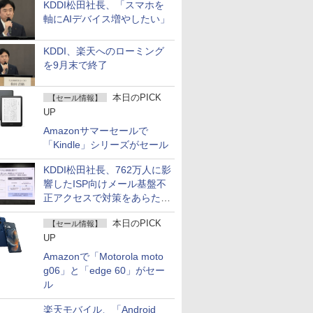
KDDI松田社長、「スマホを
軸にAIデバイス増やしたい」
KDDI、楽天へのローミング
を9月末で終了
本日のPICK
【セール情報】
UP
Amazonサマーセールで
「Kindle」シリーズがセール
KDDI松田社長、762万人に影
響したISP向けメール基盤不
正アクセスで対策をあらため
て説明
本日のPICK
【セール情報】
UP
Amazonで「Motorola moto
g06」と「edge 60」がセー
ル
楽天モバイル、「Android