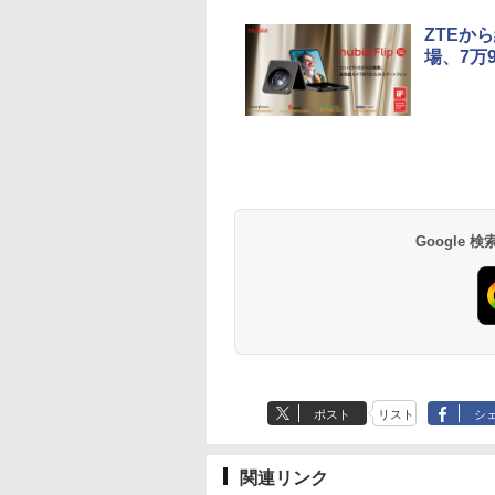
ZTEから
場、7万
Google
ポスト
リスト
シ
関連リンク