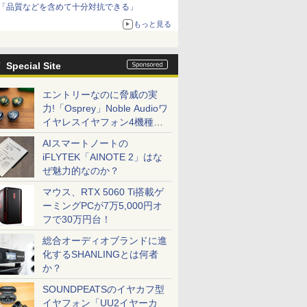
「品質などを含めて十分対抗できる」
もっと見る
Special Site
エントリーなのに脅威の実
力!「Osprey」Noble Audioワ
イヤレスイヤフォン4機種を
一気に聴く
AIスマートノートの
iFLYTEK「AINOTE 2」はな
ぜ魅力的なのか？
マウス、RTX 5060 Ti搭載ゲ
ーミングPCが7万5,000円オ
フで30万円台！
総合オーディオブランドに進
化するSHANLINGとは何者
か？
SOUNDPEATSのイヤカフ型
イヤフォン「UU2イヤーカ