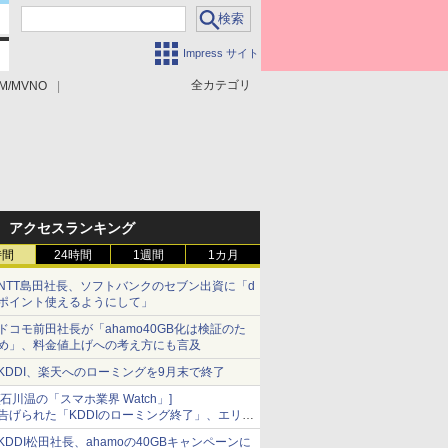
Impress サイト
全カテゴリ
M/MVNO
アクセスランキング
時間
24時間
1週間
1カ月
NTT島田社長、ソフトバンクのセブン出資に「d
ポイント使えるようにして」
ドコモ前田社長が「ahamo40GB化は検証のた
め」、料金値上げへの考え方にも言及
KDDI、楽天へのローミングを9月末で終了
[石川温の「スマホ業界 Watch」]
告げられた「KDDIのローミング終了」、エリア
マップの落とし穴と楽天モバイルの課題
KDDI松田社長、ahamoの40GBキャンペーンに