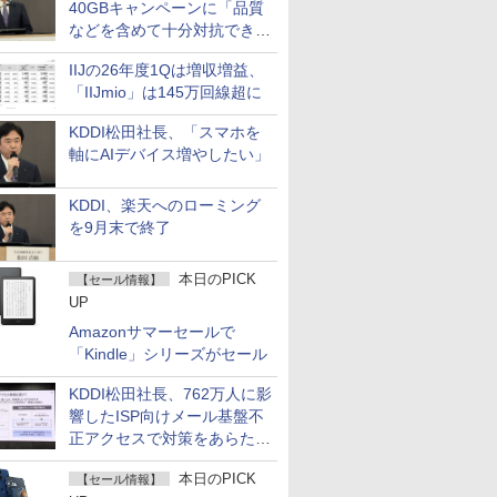
40GBキャンペーンに「品質
などを含めて十分対抗でき
る」
IIJの26年度1Qは増収増益、
「IIJmio」は145万回線超に
KDDI松田社長、「スマホを
軸にAIデバイス増やしたい」
KDDI、楽天へのローミング
を9月末で終了
本日のPICK
【セール情報】
UP
Amazonサマーセールで
「Kindle」シリーズがセール
KDDI松田社長、762万人に影
響したISP向けメール基盤不
正アクセスで対策をあらため
て説明
本日のPICK
【セール情報】