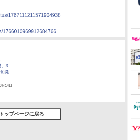
/status/1767111211571904938
tatus/1766010969912684766
ホ
場、3
下旬発
年3月14日
トップページに戻る