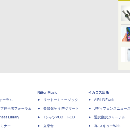
Rittor Music
イカロス出版
dフォーラム
リットーミュージック
AIRLINEweb
ップ担当者フォーラム
楽器探そう!デジマート
Jディフェンスニュー
ness Library
TシャツPOD T-OD
通訳翻訳ジャーナル
セミナー
立東舎
JレスキューWeb