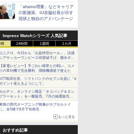
「ahamo増量」などキャリア
の新施策、IIJ谷脇社長が示す
現状と独自のアドバンテージ
Impress Watchシリーズ 人気記事
時間
24時間
1週間
1カ月
ユニクロ、今日から「お盆特別セール」。涼感
シアサッカーワンピース待望値下げ、撥水ギア
ショーツは1990円に
【家電レビュー】手ごわい雑草との戦い、コメ
リの草刈機で完全勝利 掃除機感覚で使えた
NTT島田社長、ソフトバンクのセブン出資に「d
ポイント使えるようにして」
カルディ、オンライン限定「ネコバッグ＆タン
ブラーセット」を一般販売。7月の抽選販売の
当選無効分
東映の歴代オープニング映像がカプセルトイ
に。全5種で8月下旬発売
もっと見る
おすすめ記事