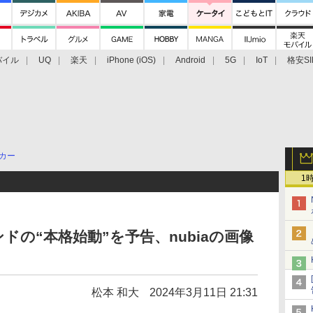
バイル
UQ
楽天
iPhone (iOS)
Android
5G
IoT
格安SI
アクセサリー
業界動向
法人向け
最新技術/その他
カー
1
ドの“本格始動”を予告、nubiaの画像
松本 和大
2024年3月11日 21:31