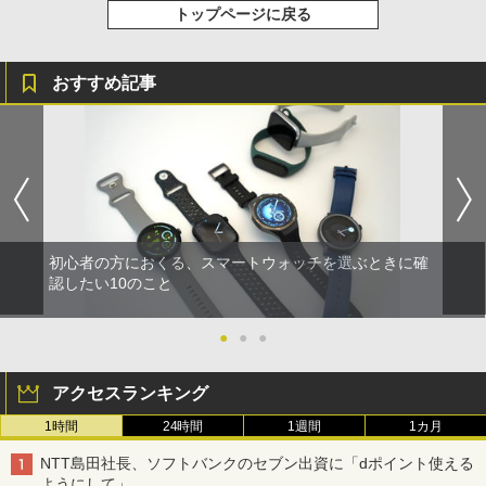
トップページに戻る
おすすめ記事
初心者の方におくる、スマートウォッチを選ぶときに確
認したい10のこと
●
●
●
アクセスランキング
1時間
24時間
1週間
1カ月
NTT島田社長、ソフトバンクのセブン出資に「dポイント使える
ようにして」