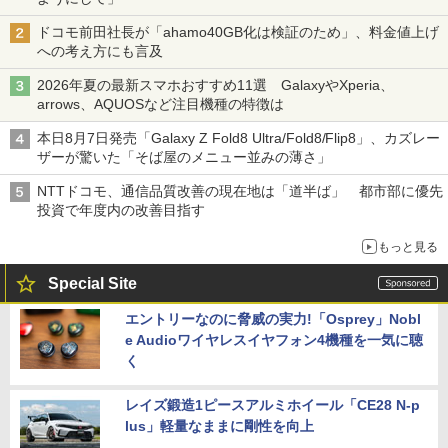
ドコモ前田社長が「ahamo40GB化は検証のため」、料金値上げ
への考え方にも言及
2026年夏の最新スマホおすすめ11選 GalaxyやXperia、
arrows、AQUOSなど注目機種の特徴は
本日8月7日発売「Galaxy Z Fold8 Ultra/Fold8/Flip8」、カズレー
ザーが驚いた「そば屋のメニュー並みの薄さ」
NTTドコモ、通信品質改善の現在地は「道半ば」 都市部に優先
投資で年度内の改善目指す
もっと見る
Special Site
エントリーなのに脅威の実力!「Osprey」Nobl
e Audioワイヤレスイヤフォン4機種を一気に聴
く
レイズ鍛造1ピースアルミホイール「CE28 N-p
lus」軽量なままに剛性を向上