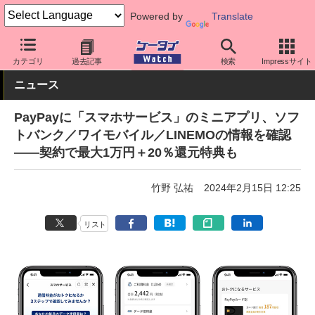
Powered by
Translate
ケータイ Watch
キャリア
ソフトバンク
アプリ・サービス
カテゴリ
過去記事
検索
Impressサイト
ニュース
PayPayに「スマホサービス」のミニアプリ、ソフ
トバンク／ワイモバイル／LINEMOの情報を確認
――契約で最大1万円＋20％還元特典も
竹野 弘祐
2024年2月15日 12:25
リスト