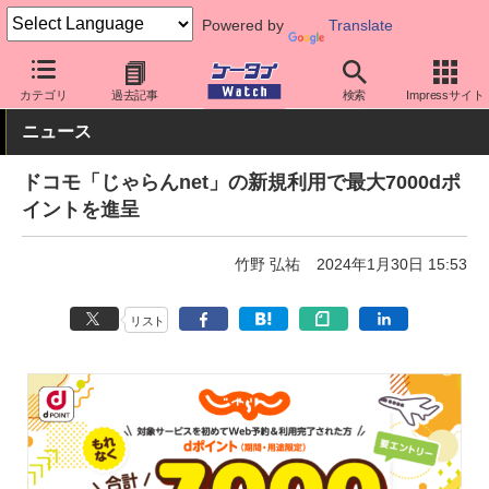
Powered by
Translate
ケータイ Watch
アプリ・サービス
決済/金融
カテゴリ
過去記事
検索
Impressサイト
ニュース
ドコモ「じゃらんnet」の新規利用で最大7000dポ
イントを進呈
竹野 弘祐
2024年1月30日 15:53
リスト