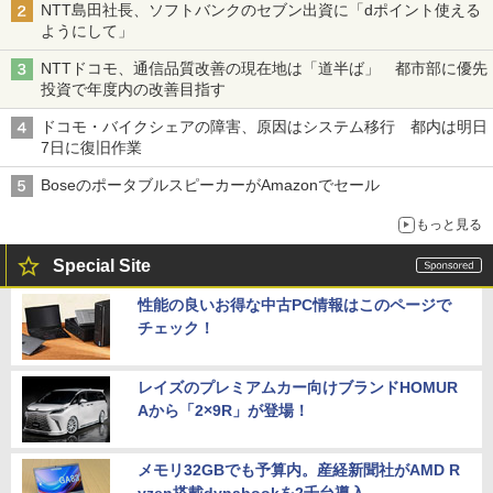
NTT島田社長、ソフトバンクのセブン出資に「dポイント使える
ようにして」
NTTドコモ、通信品質改善の現在地は「道半ば」 都市部に優先
投資で年度内の改善目指す
ドコモ・バイクシェアの障害、原因はシステム移行 都内は明日
7日に復旧作業
BoseのポータブルスピーカーがAmazonでセール
もっと見る
Special Site
性能の良いお得な中古PC情報はこのページで
チェック！
レイズのプレミアムカー向けブランドHOMUR
Aから「2×9R」が登場！
メモリ32GBでも予算内。産経新聞社がAMD R
yzen搭載dynabookを2千台導入