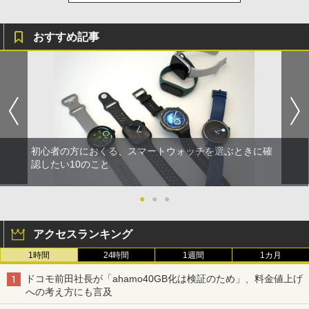
おすすめ記事
初心者の方におくる、スマートウォッチを選ぶときに確
認したい10のこと
●
●
●
アクセスランキング
1時間
24時間
1週間
1カ月
ドコモ前田社長が「ahamo40GB化は検証のため」、料金値上げ
への考え方にも言及