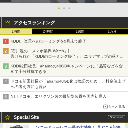
●
●
●
アクセスランキング
1時間
24時間
1週間
1カ月
KDDI、楽天へのローミングを9月末で終了
[石川温の「スマホ業界 Watch」]
告げられた「KDDIのローミング終了」、エリアマップの落とし
穴と楽天モバイルの課題
KDDI松田社長、ahamoの40GBキャンペーンに「品質などを含
めて十分対抗できる」
ドコモ前田社長が「ahamo40GB化は検証のため」、料金値上げ
への考え方にも言及
NTTドコモ、エリクソン製の最新型装置を国内初導入
もっと見る
Special Site
ソニーミラーレス一眼の大特集！ 見どころ記事