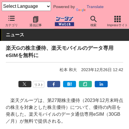
Powered by
Translate
ケータイ Watch
キャリア
楽天
その他
カテゴリ
過去記事
検索
Impressサイト
ニュース
楽天Gの株主優待、楽天モバイルのデータ専用
eSIMを無料に
松本 和大
2023年12月26日 12:42
リスト
楽天グループは、第27期株主優待（2023年12月末時点
の株主を対象とした株主優待）について、優待の内容を
発表した。楽天モバイルのデータ通信専用eSIM（30GB
／月）が無料で提供される。