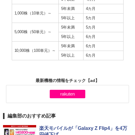
5年未満
4カ月
1,000株（10単元）～
5年以上
5カ月
5年未満
5カ月
5,000株（50単元）～
5年以上
6カ月
5年未満
6カ月
10,000株（100単元）～
5年以上
6カ月
最新機種の情報をチェック
【ad】
rakuten
編集部のおすすめ記事
楽天モバイルが「Galaxy Z Flip4」を4万
円値下げ