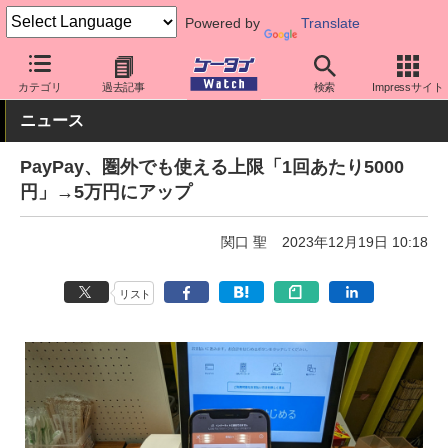
Powered by
Translate
ケータイ Watch
アプリ・サービス
決済/金融
カテゴリ
過去記事
検索
Impressサイト
ニュース
PayPay、圏外でも使える上限「1回あたり5000
円」→5万円にアップ
関口 聖
2023年12月19日 10:18
リスト