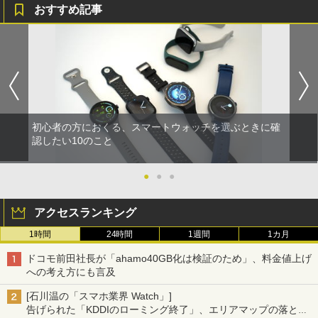
おすすめ記事
初心者の方におくる、スマートウォッチを選ぶときに確
認したい10のこと
●
●
●
アクセスランキング
1時間
24時間
1週間
1カ月
ドコモ前田社長が「ahamo40GB化は検証のため」、料金値上げ
への考え方にも言及
[石川温の「スマホ業界 Watch」]
告げられた「KDDIのローミング終了」、エリアマップの落とし