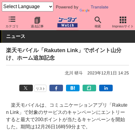
Powered by
Translate
ケータイ Watch
キャリア
楽天
アプリ・サービス
カテゴリ
過去記事
検索
Impressサイト
ニュース
楽天モバイル「Rakuten Link」でポイント山分
け、ホーム追加記念
北川 研斗
2023年12月1日 14:25
リスト
楽天モバイルは、コミュニケーションアプリ「Rakute
n Link」で対象のサービスのキャンペーンにエントリー
すると最大で200ポイントが当たるキャンペーンを開始
した。期間は12月26日16時59分まで。