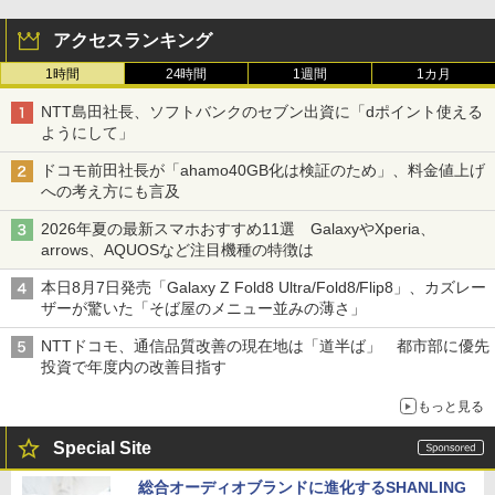
アクセスランキング
1時間
24時間
1週間
1カ月
NTT島田社長、ソフトバンクのセブン出資に「dポイント使える
ようにして」
ドコモ前田社長が「ahamo40GB化は検証のため」、料金値上げ
への考え方にも言及
2026年夏の最新スマホおすすめ11選 GalaxyやXperia、
arrows、AQUOSなど注目機種の特徴は
本日8月7日発売「Galaxy Z Fold8 Ultra/Fold8/Flip8」、カズレー
ザーが驚いた「そば屋のメニュー並みの薄さ」
NTTドコモ、通信品質改善の現在地は「道半ば」 都市部に優先
投資で年度内の改善目指す
もっと見る
Special Site
総合オーディオブランドに進化するSHANLING