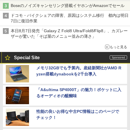
Boseのノイズキャンセリング搭載イヤホンがAmazonでセール
ドコモ・バイクシェアの障害、原因はシステム移行 都内は明日
7日に復旧作業
本日8月7日発売「Galaxy Z Fold8 Ultra/Fold8/Flip8」、カズレー
ザーが驚いた「そば屋のメニュー並みの薄さ」
もっと見る
Special Site
メモリ32GBでも予算内。産経新聞社がAMD R
yzen搭載dynabookを2千台導入
「A&ultima SP4000T」の魅力！ポケットに入
るオーディオの醍醐味
性能の良いお得な中古PC情報はこのページで
チェック！