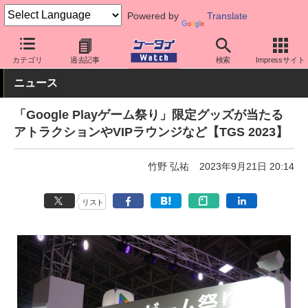
Powered by
Translate
ケータイ Watch
イベント
東京ゲームショウ
カテゴリ
過去記事
検索
Impressサイト
ニュース
「Google Playゲーム祭り」限定グッズが当たる
アトラクションやVIPラウンジなど【TGS 2023】
竹野 弘祐
2023年9月21日 20:14
リスト