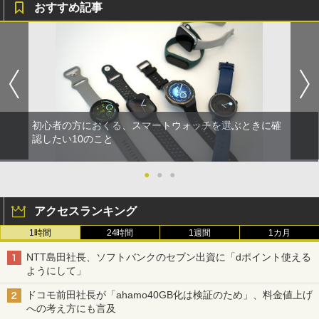
おすすめ記事
初心者の方におくる、スマートウォッチを選ぶときに確
認したい10のこと
●
●
●
アクセスランキング
1時間
24時間
1週間
1カ月
NTT島田社長、ソフトバンクのセブン出資に「dポイント使える
ようにして」
ドコモ前田社長が「ahamo40GB化は検証のため」、料金値上げ
への考え方にも言及