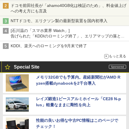
ドコモ前田社長が「ahamo40GB化は検証のため」、料金値上げ
への考え方にも言及
NTTドコモ、エリクソン製の最新型装置を国内初導入
[石川温の「スマホ業界 Watch」]
告げられた「KDDIのローミング終了」、エリアマップの落とし
穴と楽天モバイルの課題
KDDI、楽天へのローミングを9月末で終了
もっと見る
Special Site
メモリ32GBでも予算内。産経新聞社がAMD R
yzen搭載dynabookを2千台導入
レイズ鍛造1ピースアルミホイール「CE28 N-p
lus」軽量なままに剛性を向上
性能の良いお得な中古PC情報はこのページで
チェック！