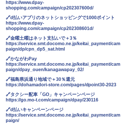
https://www.dpay-
shopping.com/campaign/cp202307600d/
🔗d払いアプリのネットショッピングで1000ポイント
https://www.dpay-
shopping.com/campaign/cp202308601d/
🔗金曜土曜はネット支払いで＋3％
https://service.smt.docomo.ne.jp/keitai_payment/cam
paign/dp/cpn_dp5_sat.html
🔗かながわPay
https://service.smt.docomo.ne.jp/keitai_payment/cam
paign/dpay_ouen/kanagawapay_02/
🔗福島県浜通り地域で＋30％還元
https://dohamadori-store.com/pages/dpoint30-2023
🔗タクシー配車「GO」キャンペーンページ
https://go.mo-t.com/campaign/dpay/230116
🔗d払いキャンペーンページ
https://service.smt.docomo.ne.jp/keitai_payment/cam
paign/