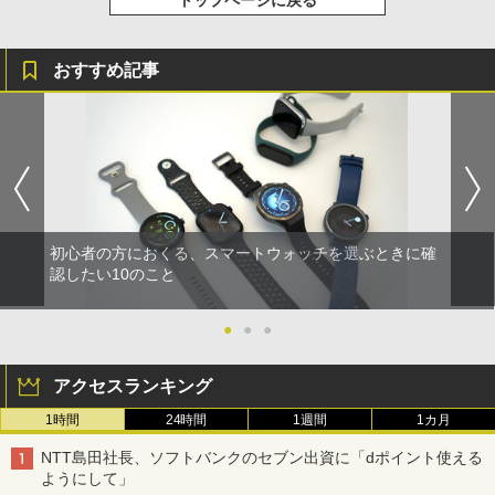
トップページに戻る
おすすめ記事
初心者の方におくる、スマートウォッチを選ぶときに確
認したい10のこと
●
●
●
アクセスランキング
1時間
24時間
1週間
1カ月
NTT島田社長、ソフトバンクのセブン出資に「dポイント使える
ようにして」