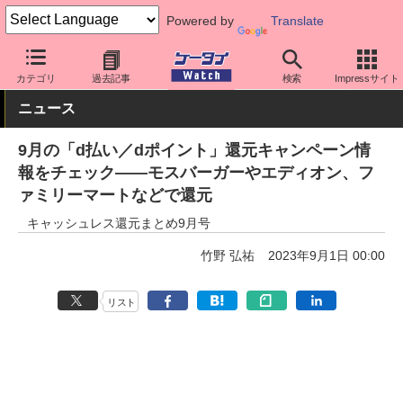
Powered by
Translate
ケータイ Watch
キャリア
ドコモ
アプリ・サービス
カテゴリ
過去記事
検索
Impressサイト
ニュース
9月の「d払い／dポイント」還元キャンペーン情
報をチェック――モスバーガーやエディオン、フ
ァミリーマートなどで還元
キャッシュレス還元まとめ9月号
竹野 弘祐
2023年9月1日 00:00
リスト