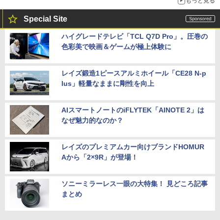
もっと見る
Special Site
ハイグレードテレビ「TCL Q7D Pro」。圧巻の
色彩美で映画＆ゲームが極上体験に
レイズ鍛造1ピースアルミホイール「CE28 N-p
lus」軽量なままに剛性を向上
AIスマートノートのiFLYTEK「AINOTE 2」は
なぜ魅力的なのか？
レイズのプレミアムカー向けブランドHOMUR
Aから「2×9R」が登場！
ソニーミラーレス一眼の大特集！ 見どころ記事
まとめ