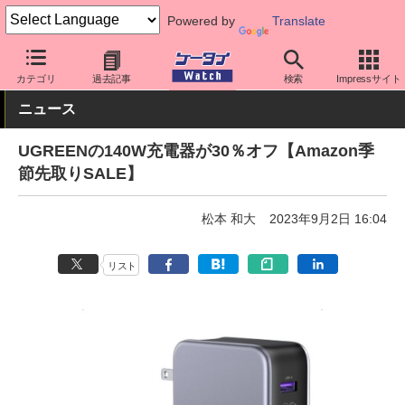
Powered by
Translate
ケータイ Watch
周辺機器/アクセサリー
カテゴリ
過去記事
検索
Impressサイト
ニュース
UGREENの140W充電器が30％オフ【Amazon季
節先取りSALE】
松本 和大
2023年9月2日 16:04
リスト