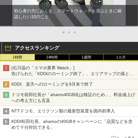
初心者の方におくる、スマートウォッチを選ぶときに確
認したい10のこと
●
●
●
アクセスランキング
1時間
24時間
1週間
1カ月
[石川温の「スマホ業界 Watch」]
告げられた「KDDIのローミング終了」、エリアマップの落とし
穴と楽天モバイルの課題
KDDI、楽天へのローミングを9月末で終了
ドコモ前田社長が「ahamo40GB化は検証のため」、料金値上げ
への考え方にも言及
NTTドコモ、エリクソン製の最新型装置を国内初導入
KDDI松田社長、ahamoの40GBキャンペーンに「品質などを含
めて十分対抗できる」