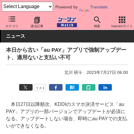
Powered by
Translate
ケータイ Watch
キャリア
au
アプリ・サービス
カテゴリ
過去記事
検索
Impressサイト
ニュース
本日から古い「au PAY」アプリで強制アップデー
ト、適用ないと支払い不可
北川 研斗
2023年7月27日 06:00
リスト
本日27日以降順次、KDDIのスマホ決済サービス「au
PAY」アプリの一部バージョンでアップデートが必須に
なる。アップデートしない場合、即時にau PAYでの支払
いができなくなる。