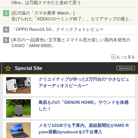
Ultra」は万能スマホだと改めて思う
[石川温の「スマホ業界 Watch」]
告げられた「KDDIのローミング終了」、エリアマップの落とし
穴と楽天モバイルの課題
「OPPO Reno16 5G」クイックフォトレビュー
[本日の一品]黄色い文字盤とスマイル窓が楽しい国内未発売の
CASIO「AMW-880D」
もっと見る
Special Site
クリエイティブが作った2万円台の“小さなピュ
アオーディオスピーカー”
鳥肌ものの「DENON HOME」サウンドを体感
した！
メモリ32GBでも予算内。産経新聞社がAMD R
yzen搭載dynabookを2千台導入