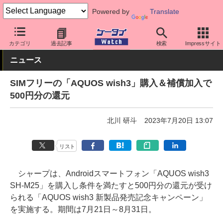
Powered by
Translate
ケータイ Watch
OS
Android
AQUOS
カテゴリ
過去記事
検索
Impressサイト
ニュース
SIMフリーの「AQUOS wish3」購入＆補償加入で
500円分の還元
北川 研斗
2023年7月20日 13:07
リスト
シャープは、Androidスマートフォン「AQUOS wish3
SH-M25」を購入し条件を満たすと500円分の還元が受け
られる「AQUOS wish3 新製品発売記念キャンペーン」
を実施する。期間は7月21日～8月31日。