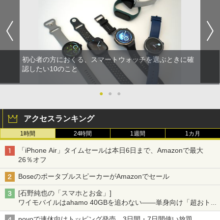
初心者の方におくる、スマートウォッチを選ぶときに確
認したい10のこと
●
●
●
アクセスランキング
1時間
24時間
1週間
1カ月
「iPhone Air」タイムセールは本日6日まで、Amazonで最大
26％オフ
BoseのポータブルスピーカーがAmazonでセール
[石野純也の「スマホとお金」]
ワイモバイルはahamo 40GBを追わない――単身向け「超おトク
割」の安さと1年限定の注意点
povoで連休向けトッピング発売、3日間・7日間使い放題