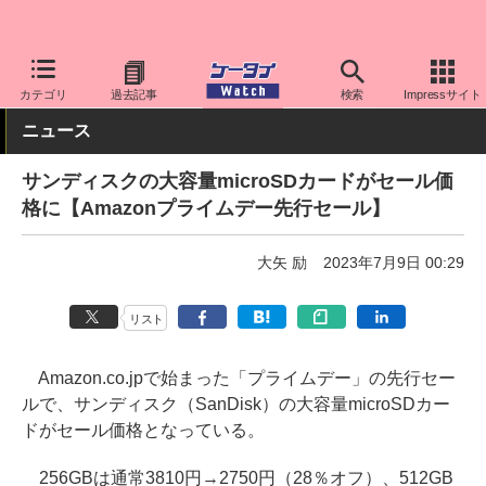
ケータイ Watch
周辺機器/アクセサリー
その他
カテゴリ
過去記事
検索
Impressサイト
ニュース
サンディスクの大容量microSDカードがセール価
格に【Amazonプライムデー先行セール】
大矢 励
2023年7月9日 00:29
リスト
Amazon.co.jpで始まった「プライムデー」の先行セー
ルで、サンディスク（SanDisk）の大容量microSDカー
ドがセール価格となっている。
256GBは通常3810円→2750円（28％オフ）、512GB