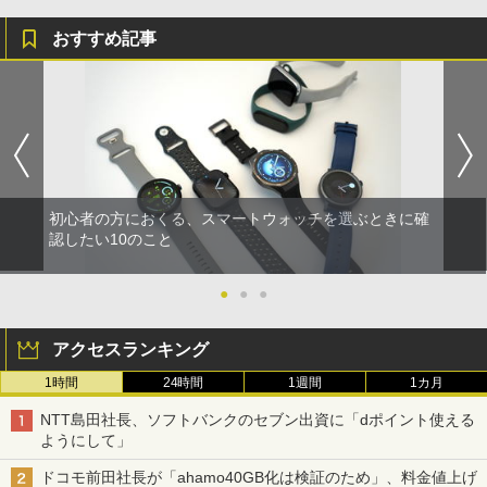
おすすめ記事
初心者の方におくる、スマートウォッチを選ぶときに確
認したい10のこと
●
●
●
アクセスランキング
1時間
24時間
1週間
1カ月
NTT島田社長、ソフトバンクのセブン出資に「dポイント使える
ようにして」
ドコモ前田社長が「ahamo40GB化は検証のため」、料金値上げ