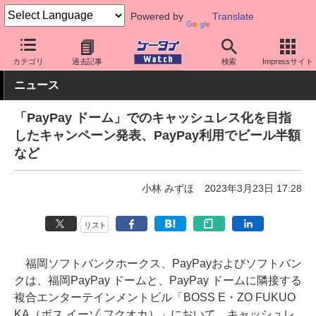
Powered by
Translate
ケータイ Watch
キャリア
ソフトバンク
アプリ・サービス
カテゴリ
過去記事
検索
Impressサイト
ニュース
「PayPay ドーム」でのキャッシュレス化を目指
したキャンペーン発表、PayPay利用でビール半額
など
小林 みずほ
2023年3月23日 17:28
リスト
福岡ソフトバンクホークス、PayPayおよびソフトバン
クは、福岡PayPay ドームと、PayPay ドームに隣接する
複合エンターテインメントビル「BOSS E・ZO FUKUO
KA（ボス イーゾ フクオカ）」において、キャッシュレ