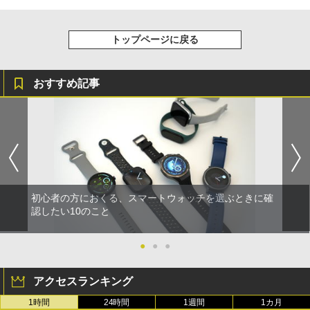
トップページに戻る
おすすめ記事
初心者の方におくる、スマートウォッチを選ぶときに確
認したい10のこと
●
●
●
アクセスランキング
1時間
24時間
1週間
1カ月