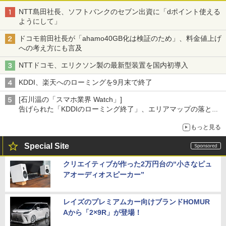
NTT島田社長、ソフトバンクのセブン出資に「dポイント使える
ようにして」
ドコモ前田社長が「ahamo40GB化は検証のため」、料金値上げ
への考え方にも言及
NTTドコモ、エリクソン製の最新型装置を国内初導入
KDDI、楽天へのローミングを9月末で終了
[石川温の「スマホ業界 Watch」]
告げられた「KDDIのローミング終了」、エリアマップの落とし
穴と楽天モバイルの課題
もっと見る
Special Site
クリエイティブが作った2万円台の“小さなピュ
アオーディオスピーカー”
レイズのプレミアムカー向けブランドHOMUR
Aから「2×9R」が登場！