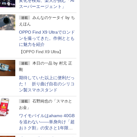
変化を検知、楽天が挑む「AI
スーパーエージェント」
みんなのケータイ
by
ち
連載
えほん
OPPO Find X9 Ultraでロンド
ンを撮ってきた。作例ととも
に魅力を紹介
【OPPO Find X9 Ultra】
本日の一品
by
村元 正
連載
剛
期待していた以上に便利だっ
た！ 折り曲げ自在のシリコ
ン製スマホスタンド
石野純也の「スマホと
連載
お金」
ワイモバイルはahamo 40GB
を追わない――単身向け「超
おトク割」の安さと1年限定
の注意点