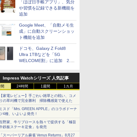
「ほぼ日手帳アプリ」、気分
や習慣を記録できる新機能を
追加
Google Meet、「自動メモ生
成」に自動スクリーンショッ
ト機能を追加
ドコモ、Galaxy Z Fold8
Ultra 1TBなどを「5G
WELCOME割」に追加 2.2
万円引き
Impress Watchシリーズ 人気記事
時間
24時間
1週間
1カ月
【家電レビュー】手ごわい雑草との戦い、コメ
リの草刈機で完全勝利 掃除機感覚で使えた
ミスド「Mrs. GREEN APPLE」のコラボドーナ
ツ4種、いよいよ発売！
吉野家、牛リブロースを熱々で提供する「極旨
牛鉄板ステーキ定食」を発売
「スーパーリアル麻雀 Venus Returns」8月27