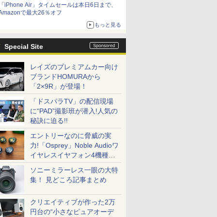
「iPhone Air」タイムセールは本日6日まで、
Amazonで最大26％オフ
もっと見る
Special Site
レイズのプレミアムカー向け
ブランドHOMURAから
「2×9R」が登場！
「ドスパラTV」の配信現場
に“PAD”撮影班が潜入!人気の
秘訣に迫る!!
エントリーなのに脅威の実
力!「Osprey」Noble Audioワ
イヤレスイヤフォン4機種を
一気に聴く
ソニーミラーレス一眼の大特
集！ 見どころ記事まとめ
クリエイティブが作った2万
円台の“小さなピュアオーデ