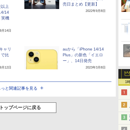
売日まとめ【更新】
段以上
2022年9月8日
4/14
x」実機
年9月14日
、キャリ
auから「iPhone 14/14
」で比
Plus」の新色「イエロ
ー」、14日発売
年9月12日
2023年3月8日
1
もっと関連記事を見る
トップページに戻る