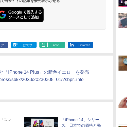
 検索で当サイトの記事を優先表示させる
ェア
はてブ
note
LinkedIn
」と「iPhone 14 Plus」の新色イエローを発売
s/press/sbkk/2023/20230308_01/?sbpr=info
「iPhone 14」シリー
「スマ
ズ、日本での価格と発