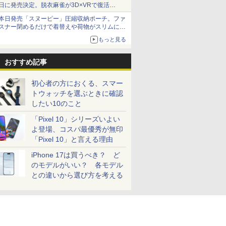
日に発売決定。脱衣麻雀が3D×VRで復活
発売から2週間は20%オフになるセールが実施
本日発売「スヌーピー」圧縮収納ポーチ。ファ
スナー閉めるだけで着替えや荷物がスリムにま
とまる
もっと見る
おすすめ記事
初心者の方におくる、スマー
トウォッチを選ぶときに確認
したい10のこと
「Pixel 10」シリーズいよい
よ登場、コスパ最優秀が無印
「Pixel 10」と言える理由
iPhone 17は買うべき？ ど
のモデルがいい？ 各モデル
との違いから選び方を考える