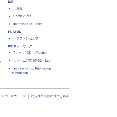
ICE
天海社
ス
Comic curea
impress QuickBooks
PUBFUN
パブファンセルフ
IPGネットワーク
TシャツPOD pTa.shop
カスタム写真集POD fabli
e
Impress Group Publication
Information
インプレスグループ
特定商取引法に基づく表示