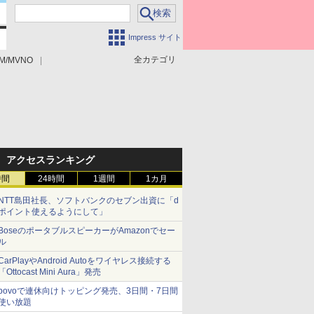
Impress サイト
全カテゴリ
M/MVNO
アクセスランキング
時間
24時間
1週間
1カ月
NTT島田社長、ソフトバンクのセブン出資に「d
ポイント使えるようにして」
BoseのポータブルスピーカーがAmazonでセー
ル
CarPlayやAndroid Autoをワイヤレス接続する
「Ottocast Mini Aura」発売
povoで連休向けトッピング発売、3日間・7日間
使い放題