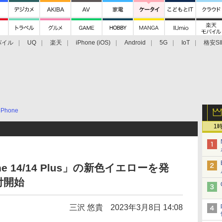
バイル
UQ
楽天
iPhone (iOS)
Android
5G
IoT
格安SI
アクセサリー
業界動向
法人向け
最新技術/その他
iPhone
1
 14/14 Plus」の新色イエローを発
付開始
三沢 悠貴
2023年3月8日 14:08