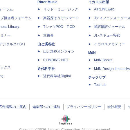
Rittor Music
イカロス出版
dフォーラム
リットーミュージック
AIRLINEweb
ップ担当者フォーラム
楽器探そう!デジマート
Jディフェンスニュー
ness Library
TシャツPOD T-OD
通訳翻訳ジャーナル
セミナー
立東舎
JレスキューWeb
 X（デジタルクロス）
山と溪谷社
イカロスアカデミー
山と溪谷オンライン
MdN
CLIMBING-NET
MdN Books
ブックス
近代科学社
MdN Design Interactiv
ing
近代科学社Digital
テックリブ
TechLib
広告掲載のご案内
編集部へのご連絡
プライバシーポリシー
会社概要
Copyright ©
2026
Impress Corporation. All rights reserved.