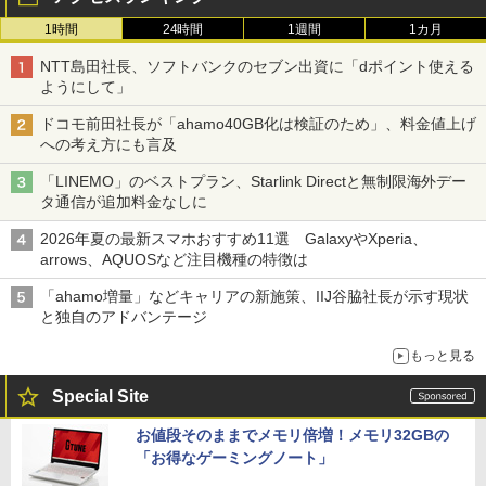
1時間
24時間
1週間
1カ月
NTT島田社長、ソフトバンクのセブン出資に「dポイント使える
ようにして」
ドコモ前田社長が「ahamo40GB化は検証のため」、料金値上げ
への考え方にも言及
「LINEMO」のベストプラン、Starlink Directと無制限海外デー
タ通信が追加料金なしに
2026年夏の最新スマホおすすめ11選 GalaxyやXperia、
arrows、AQUOSなど注目機種の特徴は
「ahamo増量」などキャリアの新施策、IIJ谷脇社長が示す現状
と独自のアドバンテージ
もっと見る
Special Site
お値段そのままでメモリ倍増！メモリ32GBの
「お得なゲーミングノート」