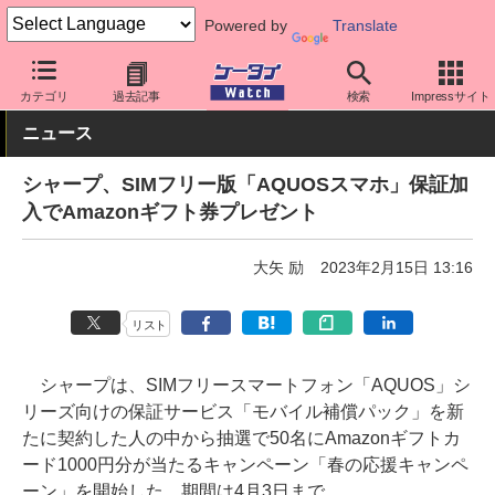
Powered by
Translate
ケータイ Watch
OS
Android
AQUOS
カテゴリ
過去記事
検索
Impressサイト
ニュース
シャープ、SIMフリー版「AQUOSスマホ」保証加
入でAmazonギフト券プレゼント
大矢 励
2023年2月15日 13:16
リスト
シャープは、SIMフリースマートフォン「AQUOS」シ
リーズ向けの保証サービス「モバイル補償パック」を新
たに契約した人の中から抽選で50名にAmazonギフトカ
ード1000円分が当たるキャンペーン「春の応援キャンペ
ーン」を開始した。期間は4月3日まで。