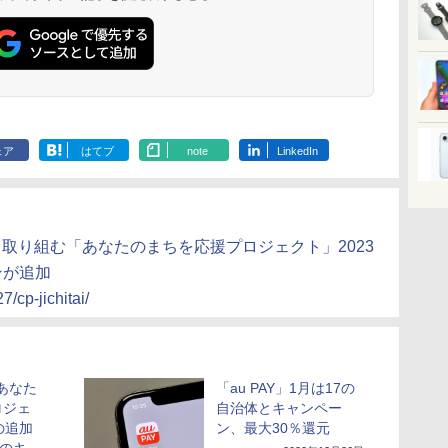
ェア
はてブ
note
LinkedIn
して取り組む「あなたのまちを応援プロジェクト」2023
ンが追加
7/cp-jichitai/
「あなた
「au PAY」1月は17の
ロジェ
自治体とキャンペー
の追加
ン、最大30％還元
降のキ