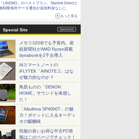
「LINEMO」のベストプラン、Starlink Directと
無制限海外データ通信が追加料金なしに
もっと見る
Special Site
メモリ32GBでも予算内。産
経新聞社がAMD Ryzen搭載
dynabookを2千台導入
AIスマートノートの
iFLYTEK「AINOTE 2」はな
ぜ魅力的なのか？
鳥肌ものの「DENON
HOME」サウンドを体感し
た！
「A&ultima SP4000T」の魅
力！ポケットに入るオーディ
オの醍醐味
性能の良いお得な中古PC情
報はこのページでチェック！