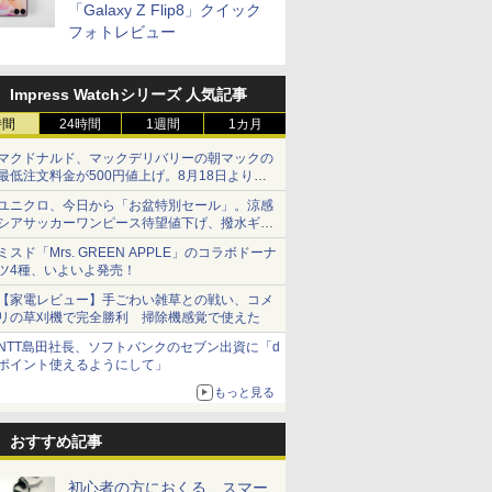
「Galaxy Z Flip8」クイック
フォトレビュー
Impress Watchシリーズ 人気記事
時間
24時間
1週間
1カ月
マクドナルド、マックデリバリーの朝マックの
最低注文料金が500円値上げ。8月18日より
1,500円から受付
ユニクロ、今日から「お盆特別セール」。涼感
シアサッカーワンピース待望値下げ、撥水ギア
ショーツは1990円に
ミスド「Mrs. GREEN APPLE」のコラボドーナ
ツ4種、いよいよ発売！
【家電レビュー】手ごわい雑草との戦い、コメ
リの草刈機で完全勝利 掃除機感覚で使えた
NTT島田社長、ソフトバンクのセブン出資に「d
ポイント使えるようにして」
もっと見る
おすすめ記事
初心者の方におくる、スマー