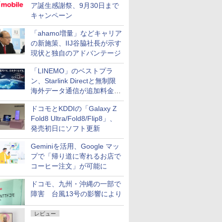
ア誕生感謝祭、9月30日まで
キャンペーン
「ahamo増量」などキャリア
の新施策、IIJ谷脇社長が示す
現状と独自のアドバンテージ
「LINEMO」のベストプラ
ン、Starlink Directと無制限
海外データ通信が追加料金な
しに
ドコモとKDDIの「Galaxy Z
Fold8 Ultra/Fold8/Flip8」、
発売初日にソフト更新
Geminiを活用、Google マッ
プで「帰り道に寄れるお店で
コーヒー注文」が可能に
ドコモ、九州・沖縄の一部で
障害 台風13号の影響により
レビュー