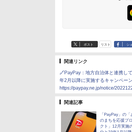
ポスト
リスト
シ
関連リンク
🔗PayPay：地方自治体と連携
年2月以降に実施するキャンペー
https://paypay.ne.jp/notice/2022122
関連記事
「PayPay」の
のまちを応援プ
クト」12月実施
分と23年1月以