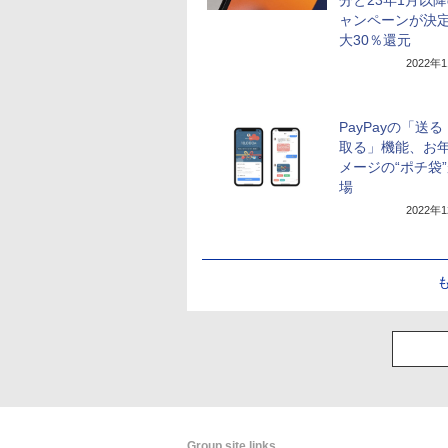
ャンペーンが決
大30％還元
2022年
PayPayの「送
取る」機能、お
メージの“ポチ袋
場
2022年
Group site links