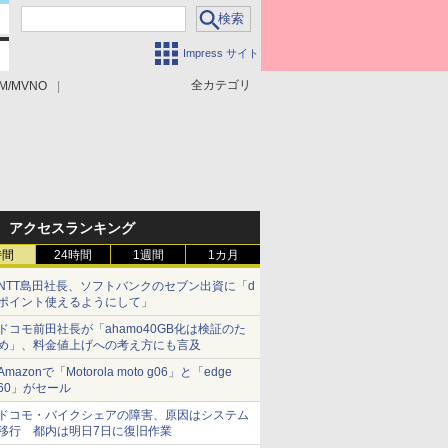
Impress サイト
全カテゴリ
M/MVNO
アクセスランキング
時間
24時間
1週間
1カ月
NTT島田社長、ソフトバンクのセブン出資に「d
ポイント使えるようにして」
ドコモ前田社長が「ahamo40GB化は検証のた
め」、料金値上げへの考え方にも言及
Amazonで「Motorola moto g06」と「edge
60」がセール
ドコモ・バイクシェアの障害、原因はシステム
移行 都内は明日7日に復旧作業