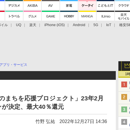
バイル
UQ
楽天
iPhone (iOS)
Android
5G
IoT
格安SI
アクセサリー
業界動向
法人向け
最新技術/その他
アプリ・サービス
1
たのまちを応援プロジェクト」23年2月
が決定、最大40％還元
竹野 弘祐
2022年12月27日 14:36