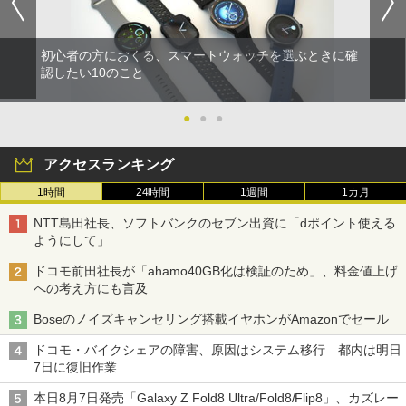
初心者の方におくる、スマートウォッチを選ぶときに確
認したい10のこと
●
●
●
アクセスランキング
1時間
24時間
1週間
1カ月
NTT島田社長、ソフトバンクのセブン出資に「dポイント使える
ようにして」
ドコモ前田社長が「ahamo40GB化は検証のため」、料金値上げ
への考え方にも言及
Boseのノイズキャンセリング搭載イヤホンがAmazonでセール
ドコモ・バイクシェアの障害、原因はシステム移行 都内は明日
7日に復旧作業
本日8月7日発売「Galaxy Z Fold8 Ultra/Fold8/Flip8」、カズレー