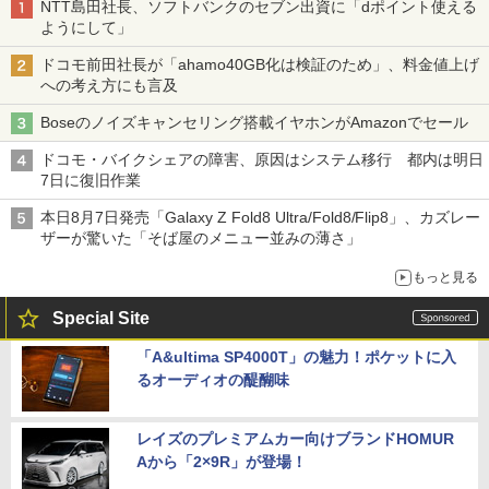
NTT島田社長、ソフトバンクのセブン出資に「dポイント使える
ようにして」
ドコモ前田社長が「ahamo40GB化は検証のため」、料金値上げ
への考え方にも言及
Boseのノイズキャンセリング搭載イヤホンがAmazonでセール
ドコモ・バイクシェアの障害、原因はシステム移行 都内は明日
7日に復旧作業
本日8月7日発売「Galaxy Z Fold8 Ultra/Fold8/Flip8」、カズレー
ザーが驚いた「そば屋のメニュー並みの薄さ」
もっと見る
Special Site
「A&ultima SP4000T」の魅力！ポケットに入
るオーディオの醍醐味
レイズのプレミアムカー向けブランドHOMUR
Aから「2×9R」が登場！