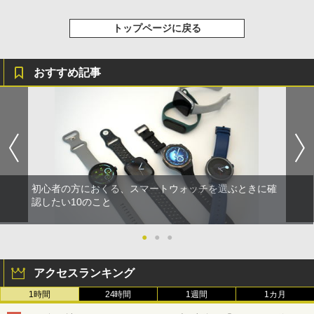
トップページに戻る
おすすめ記事
初心者の方におくる、スマートウォッチを選ぶときに確
認したい10のこと
●
●
●
アクセスランキング
1時間
24時間
1週間
1カ月