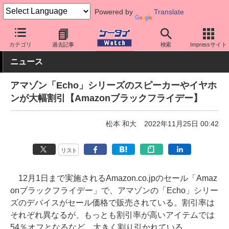
Powered by
Translate
ケータイ Watch
周辺機器/アクセサリー
オーディオ
カテゴリ
過去記事
検索
Impressサイト
ニュース
アマゾン「Echo」シリーズのスピーカーやイヤホ
ンが大幅割引【Amazonブラックフライデー】
松本 和大
2022年11月25日 00:42
リスト
12月1日まで実施されるAmazon.co.jpのセール「Amaz
onブラックフライデー」で、アマゾンの「Echo」シリー
ズのデバイスがセール価格で販売されている。割引率は
それぞれ異なるが、もっとも割引率が高いアイテムでは
54％オフとなるなど、大きく割り引かれている。