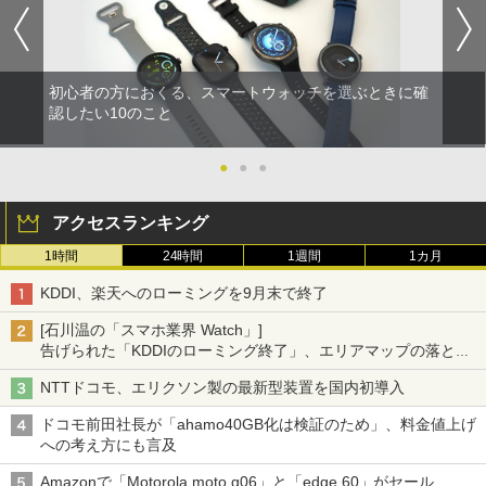
初心者の方におくる、スマートウォッチを選ぶときに確
認したい10のこと
●
●
●
アクセスランキング
1時間
24時間
1週間
1カ月
KDDI、楽天へのローミングを9月末で終了
[石川温の「スマホ業界 Watch」]
告げられた「KDDIのローミング終了」、エリアマップの落とし
穴と楽天モバイルの課題
NTTドコモ、エリクソン製の最新型装置を国内初導入
ドコモ前田社長が「ahamo40GB化は検証のため」、料金値上げ
への考え方にも言及
Amazonで「Motorola moto g06」と「edge 60」がセール