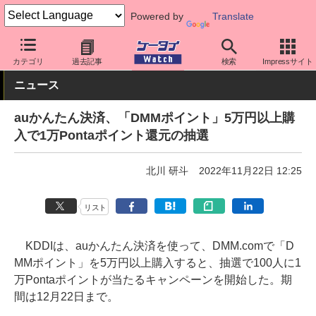
Powered by
Translate
ケータイ Watch
キャリア
au
アプリ・サービス
カテゴリ
過去記事
検索
Impressサイト
ニュース
auかんたん決済、「DMMポイント」5万円以上購
入で1万Pontaポイント還元の抽選
北川 研斗
2022年11月22日 12:25
リスト
KDDIは、auかんたん決済を使って、DMM.comで「D
MMポイント」を5万円以上購入すると、抽選で100人に1
万Pontaポイントが当たるキャンペーンを開始した。期
間は12月22日まで。