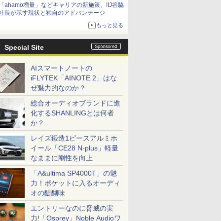
「ahamo増量」などキャリアの新施策、IIJ谷脇
社長が示す現状と独自のアドバンテージ
もっと見る
Special Site
AIスマートノートの
iFLYTEK「AINOTE 2」はな
ぜ魅力的なのか？
総合オーディオブランドに進
化するSHANLINGとは何者
か？
レイズ鍛造1ピースアルミホ
イール「CE28 N-plus」軽量
なままに剛性を向上
「A&ultima SP4000T」の魅
力！ポケットに入るオーディ
オの醍醐味
エントリーなのに脅威の実
力!「Osprey」Noble Audioワ