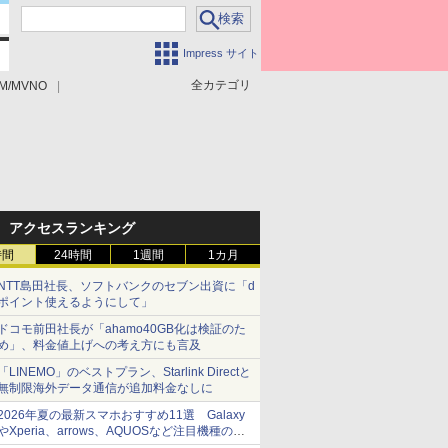
Impress サイト
全カテゴリ
M/MVNO
アクセスランキング
時間
24時間
1週間
1カ月
NTT島田社長、ソフトバンクのセブン出資に「d
ポイント使えるようにして」
ドコモ前田社長が「ahamo40GB化は検証のた
め」、料金値上げへの考え方にも言及
「LINEMO」のベストプラン、Starlink Directと
無制限海外データ通信が追加料金なしに
2026年夏の最新スマホおすすめ11選 Galaxy
やXperia、arrows、AQUOSなど注目機種の特
徴は