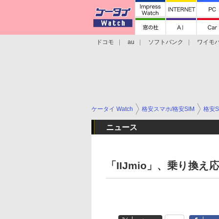
ドコモ
au
ソフトバンク
ワイモ
格安スマホ/SIMフリースマホ
周辺機器/
ケータイ Watch
格安スマホ/格安SIM
格安S
ニュース
「IIJmio」、乗り換