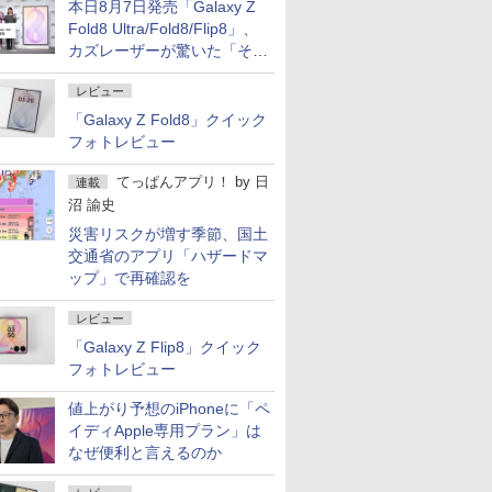
本日8月7日発売「Galaxy Z
Fold8 Ultra/Fold8/Flip8」、
カズレーザーが驚いた「そば
屋のメニュー並みの薄さ」
レビュー
「Galaxy Z Fold8」クイック
フォトレビュー
てっぱんアプリ！
by
日
連載
沼 諭史
災害リスクが増す季節、国土
交通省のアプリ「ハザードマ
ップ」で再確認を
レビュー
「Galaxy Z Flip8」クイック
フォトレビュー
値上がり予想のiPhoneに「ペ
イディApple専用プラン」は
なぜ便利と言えるのか