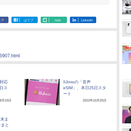
ェア
はてブ
note
LinkedIn
56907.html
話対応
IIJmioの「音声
5日ス
eSIM」、本日25日スタ
ート
年9月15日
2022年10月25日
月末ま
ンまと