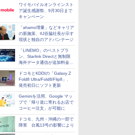
ワイモバイルオンラインスト
ア誕生感謝祭、9月30日まで
キャンペーン
「ahamo増量」などキャリア
の新施策、IIJ谷脇社長が示す
現状と独自のアドバンテージ
「LINEMO」のベストプラ
ン、Starlink Directと無制限
海外データ通信が追加料金な
しに
ドコモとKDDIの「Galaxy Z
Fold8 Ultra/Fold8/Flip8」、
発売初日にソフト更新
Geminiを活用、Google マッ
プで「帰り道に寄れるお店で
コーヒー注文」が可能に
ドコモ、九州・沖縄の一部で
障害 台風13号の影響により