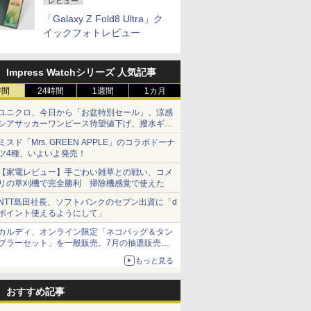
レビュー
「Galaxy Z Fold8 Ultra」ク
イックフォトレビュー
Impress Watchシリーズ 人気記事
時間
24時間
1週間
1カ月
ユニクロ、今日から「お盆特別セール」。涼感
シアサッカーワンピース待望値下げ、撥水ギア
ショーツは1990円に
ミスド「Mrs. GREEN APPLE」のコラボドーナ
ツ4種、いよいよ発売！
【家電レビュー】手ごわい雑草との戦い、コメ
リの草刈機で完全勝利 掃除機感覚で使えた
NTT島田社長、ソフトバンクのセブン出資に「d
ポイント使えるようにして」
カルディ、オンライン限定「ネコバッグ＆タン
ブラーセット」を一般販売。7月の抽選販売の
当選無効分
もっと見る
おすすめ記事