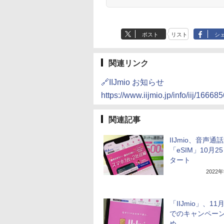
ポスト
リスト
シ
関連リンク
🔗IIJmio お知らせ
https://www.iijmio.jp/info/iij/16668
関連記事
IIJmio、音声通
「eSIM」10月2
タート
2022
「IIJmio」、11
でのキャンペー
め