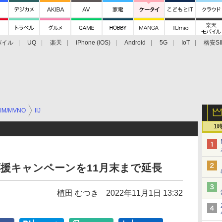
バイル
UQ
楽天
iPhone (iOS)
Android
5G
IoT
格安SI
アクセサリー
業界動向
法人向け
最新技術/その他
IM/MVNO
IIJ
1
え応援キャンペーンを11月末まで延長
植田 むつき
2022年11月1日 13:32