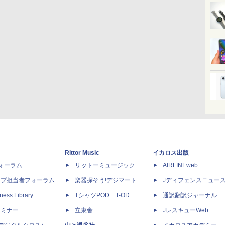
Rittor Music
イカロス出版
dフォーラム
リットーミュージック
AIRLINEweb
ップ担当者フォーラム
楽器探そう!デジマート
Jディフェンスニュー
ness Library
TシャツPOD T-OD
通訳翻訳ジャーナル
セミナー
立東舎
JレスキューWeb