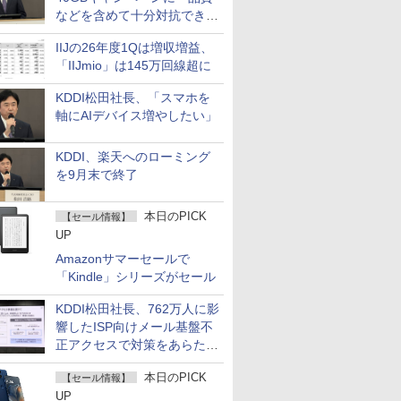
などを含めて十分対抗でき
る」
IIJの26年度1Qは増収増益、
「IIJmio」は145万回線超に
KDDI松田社長、「スマホを
軸にAIデバイス増やしたい」
KDDI、楽天へのローミング
を9月末で終了
本日のPICK
【セール情報】
UP
Amazonサマーセールで
「Kindle」シリーズがセール
KDDI松田社長、762万人に影
響したISP向けメール基盤不
正アクセスで対策をあらため
て説明
本日のPICK
【セール情報】
UP