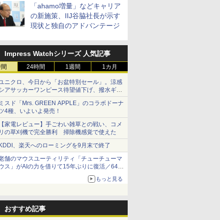
「ahamo増量」などキャリア
の新施策、IIJ谷脇社長が示す
現状と独自のアドバンテージ
Impress Watchシリーズ 人気記事
時間
24時間
1週間
1カ月
ユニクロ、今日から「お盆特別セール」。涼感
シアサッカーワンピース待望値下げ、撥水ギア
ショーツは1990円に
ミスド「Mrs. GREEN APPLE」のコラボドーナ
ツ4種、いよいよ発売！
【家電レビュー】手ごわい雑草との戦い、コメ
リの草刈機で完全勝利 掃除機感覚で使えた
KDDI、楽天へのローミングを9月末で終了
老舗のマウスユーティリティ「チューチューマ
ウス」がAIの力を借りて15年ぶりに復活／64bit
化、Windows 10/11、「Chrome」も走り回
もっと見る
る。復活記念で2026年末まで500円
おすすめ記事