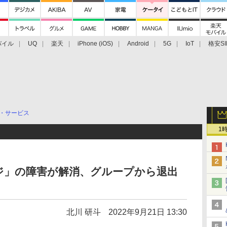
バイル
UQ
楽天
iPhone (iOS)
Android
5G
IoT
格安SI
アクセサリー
業界動向
法人向け
最新技術/その他
・サービス
1
ジ」の障害が解消、グループから退出
北川 研斗
2022年9月21日 13:30