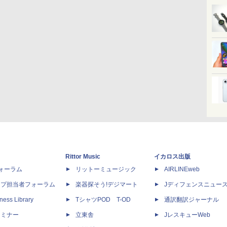
Rittor Music
イカロス出版
dフォーラム
リットーミュージック
AIRLINEweb
ップ担当者フォーラム
楽器探そう!デジマート
Jディフェンスニュー
ness Library
TシャツPOD T-OD
通訳翻訳ジャーナル
セミナー
立東舎
JレスキューWeb