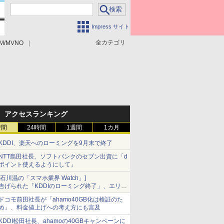
Impress サイト
全カテゴリ
M/MVNO
アクセスランキング
時間
24時間
1週間
1カ月
KDDI、楽天へのローミングを9月末で終了
NTT島田社長、ソフトバンクのセブン出資に「d
ポイント使えるようにして」
[石川温の「スマホ業界 Watch」]
告げられた「KDDIのローミング終了」、エリア
マップの落とし穴と楽天モバイルの課題
ドコモ前田社長が「ahamo40GB化は検証のた
め」、料金値上げへの考え方にも言及
KDDI松田社長、ahamoの40GBキャンペーンに