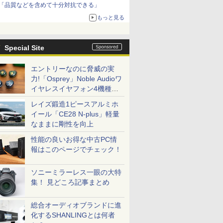
「品質などを含めて十分対抗できる」
もっと見る
Special Site
エントリーなのに脅威の実
力!「Osprey」Noble Audioワ
イヤレスイヤフォン4機種を
一気に聴く
レイズ鍛造1ピースアルミホ
イール「CE28 N-plus」軽量
なままに剛性を向上
性能の良いお得な中古PC情
報はこのページでチェック！
ソニーミラーレス一眼の大特
集！ 見どころ記事まとめ
総合オーディオブランドに進
化するSHANLINGとは何者