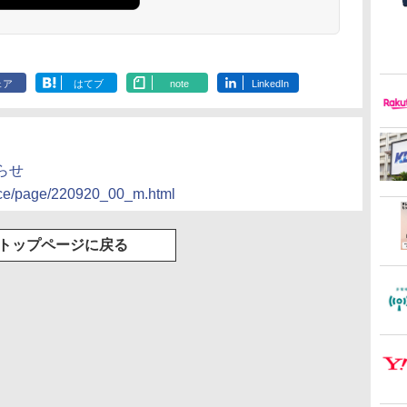
ェア
はてブ
note
LinkedIn
らせ
tice/page/220920_00_m.html
トップページに戻る