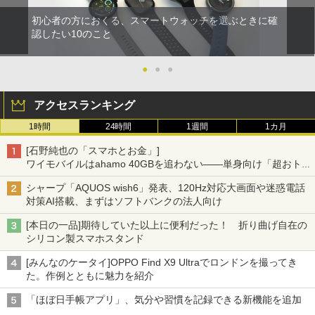
初心者の方におくる、スマートウォッチを選ぶときに確
認したい10のこと
●
●
●
アクセスランキング
1時間
24時間
1週間
1カ月
[石野純也の「スマホとお金」]
ワイモバイルはahamo 40GBを追わない――単身向け「超おトク
割」の安さと1年限定の注意点
シャープ「AQUOS wish6」発表、120Hz対応大画面や迷惑電話
対策AI搭載、まずはソフトバンクの法人向け
[本日の一品]期待していた以上に便利だった！ 折り曲げ自在の
シリコン製スマホスタンド
[みんなのケータイ]OPPO Find X9 Ultraでロンドンを撮ってき
た。作例とともに魅力を紹介
「ほぼ日手帳アプリ」、気分や習慣を記録できる新機能を追加