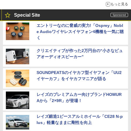
もっと見る
Special Site
エントリーなのに脅威の実力!「Osprey」Nobl
e Audioワイヤレスイヤフォン4機種を一気に聴
く
クリエイティブが作った2万円台の“小さなピュ
アオーディオスピーカー”
SOUNDPEATSのイヤカフ型イヤフォン「UU2
イヤーカフ」をイヤカフマニアが語る
レイズのプレミアムカー向けブランドHOMUR
Aから「2×9R」が登場！
レイズ鍛造1ピースアルミホイール「CE28 N-p
lus」軽量なままに剛性を向上