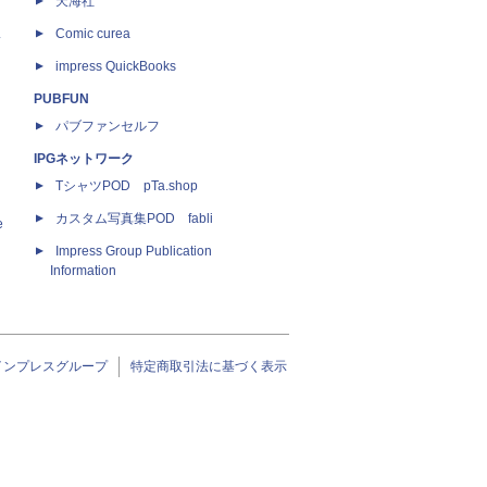
天海社
ス
Comic curea
impress QuickBooks
PUBFUN
パブファンセルフ
IPGネットワーク
TシャツPOD pTa.shop
カスタム写真集POD fabli
e
Impress Group Publication
Information
インプレスグループ
特定商取引法に基づく表示