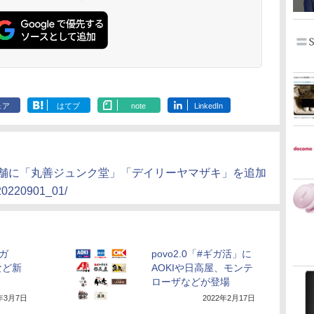
ェア
はてブ
note
LinkedIn
対象店舗に「丸善ジュンク堂」「デイリーヤマザキ」を追加
/20220901_01/
ギガ
povo2.0「#ギガ活」に
など新
AOKIや日高屋、モンテ
ローザなどが登場
2年3月7日
2022年2月17日