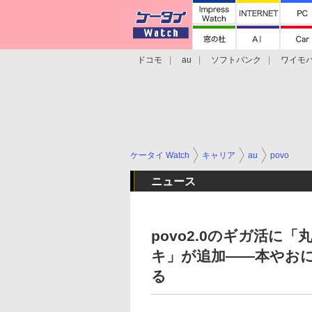
ドコモ
au
ソフトバンク
ワイモ
格安スマホ/SIMフリースマホ
周辺機器/
ケータイ Watch
キャリア
au
povo
ニュース
povo2.0のギガ活
キ」が追加――本やお
る