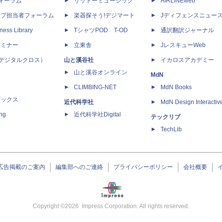
dフォーラム
リットーミュージック
AIRLINEweb
ップ担当者フォーラム
楽器探そう!デジマート
Jディフェンスニュー
ness Library
TシャツPOD T-OD
通訳翻訳ジャーナル
セミナー
立東舎
JレスキューWeb
 X（デジタルクロス）
山と溪谷社
イカロスアカデミー
山と溪谷オンライン
MdN
CLIMBING-NET
MdN Books
ブックス
近代科学社
MdN Design Interactiv
ing
近代科学社Digital
テックリブ
TechLib
広告掲載のご案内
編集部へのご連絡
プライバシーポリシー
会社概要
Copyright ©
2026
Impress Corporation. All rights reserved.