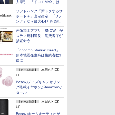
力牽引 「ドコモMAX」は
400万契約突破
ソフトバンク「新トクするサ
ポート＋」査定改定、「Dラ
ンク」なら最大4.4万円負担
画像加工アプリ「SNOW」が
ステマ規制違反、消費者庁が
措置命令
「docomo Starlink Direct」
熊本地震発生時は接続者数3
倍に
本日のPICK
【セール情報】
UP
Boseのノイズキャンセリン
グ搭載イヤホンがAmazonで
セール
本日のPICK
【セール情報】
UP
Boseのホームオーディオが