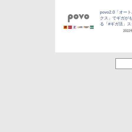
povo2.0「オー
クス」でギガが
る「#ギガ活」ス
202