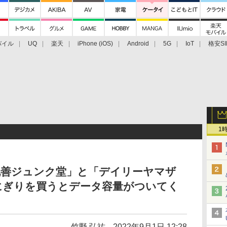
バイル
UQ
楽天
iPhone (iOS)
Android
5G
IoT
格安SI
アクセサリー
業界動向
法人向け
最新技術/その他
1
に「丸善ジュンク堂」と「デイリーヤマザ
にぎりを買うとデータ容量がついてく
竹野 弘祐
2022年9月1日 12:28