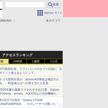
Impress サイト
全カテゴリ
M/MVNO
アクセスランキング
時間
24時間
1週間
1カ月
NTT島田社長、ソフトバンクのセブン出資に「d
ポイント使えるようにして」
ドコモ前田社長が「ahamo40GB化は検証のた
め」、料金値上げへの考え方にも言及
2026年夏の最新スマホおすすめ11選 Galaxy
やXperia、arrows、AQUOSなど注目機種の特
徴は
本日8月7日発売「Galaxy Z Fold8
Ultra/Fold8/Flip8」、カズレーザーが驚いた「そ
ば屋のメニュー並みの薄さ」