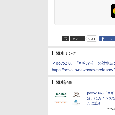
ポスト
リスト
シ
関連リンク
🔗povo2.0、「#ギガ活」の
https://povo.jp/news/newsrelease
関連記事
povo2.0の「＃
活」にカインズ
たに追加
202