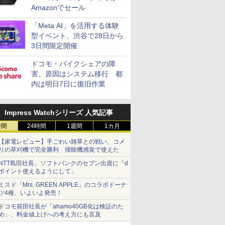
Amazonでセール
「Meta AI」を活用する体験
型イベント、渋谷で28日から
3日間限定開催
ドコモ・バイクシェアの障
害、原因はシステム移行 都
内は明日7日に復旧作業
Impress Watchシリーズ 人気記事
時間
24時間
1週間
1カ月
【家電レビュー】手ごわい雑草との戦い、コメ
リの草刈機で完全勝利 掃除機感覚で使えた
NTT島田社長、ソフトバンクのセブン出資に「d
ポイント使えるようにして」
ミスド「Mrs. GREEN APPLE」のコラボドーナ
ツ4種、いよいよ発売！
ドコモ前田社長が「ahamo40GB化は検証のた
め」、料金値上げへの考え方にも言及