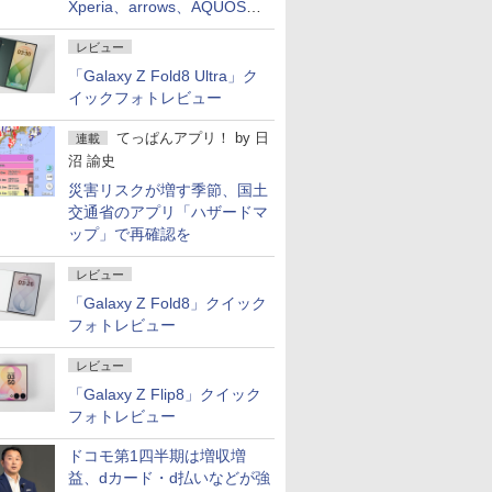
Xperia、arrows、AQUOSな
ど注目機種の特徴は
レビュー
「Galaxy Z Fold8 Ultra」ク
イックフォトレビュー
てっぱんアプリ！
by
日
連載
沼 諭史
災害リスクが増す季節、国土
交通省のアプリ「ハザードマ
ップ」で再確認を
レビュー
「Galaxy Z Fold8」クイック
フォトレビュー
レビュー
「Galaxy Z Flip8」クイック
フォトレビュー
ドコモ第1四半期は増収増
益、dカード・d払いなどが強