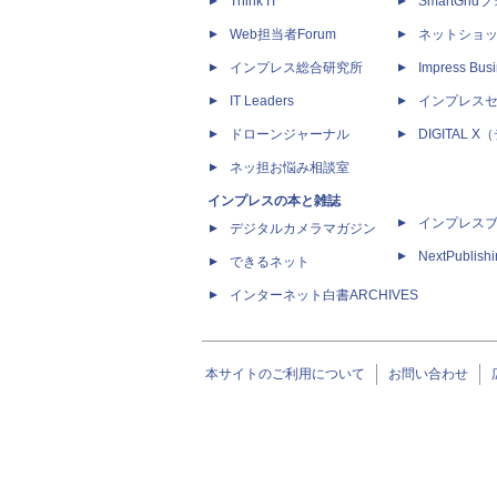
Think IT
SmartGri
Web担当者Forum
ネットショ
インプレス総合研究所
Impress Busi
IT Leaders
インプレス
ドローンジャーナル
DIGITAL
ネッ担お悩み相談室
インプレスの本と雑誌
インプレス
デジタルカメラマガジン
NextPublish
できるネット
インターネット白書ARCHIVES
本サイトのご利用について
お問い合わせ