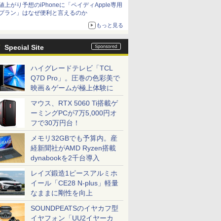
値上がり予想のiPhoneに「ペイディApple専用
プラン」はなぜ便利と言えるのか
もっと見る
Special Site
ハイグレードテレビ「TCL
Q7D Pro」。圧巻の色彩美で
映画＆ゲームが極上体験に
マウス、RTX 5060 Ti搭載ゲ
ーミングPCが7万5,000円オ
フで30万円台！
メモリ32GBでも予算内。産
経新聞社がAMD Ryzen搭載
dynabookを2千台導入
レイズ鍛造1ピースアルミホ
イール「CE28 N-plus」軽量
なままに剛性を向上
SOUNDPEATSのイヤカフ型
イヤフォン「UU2イヤーカ