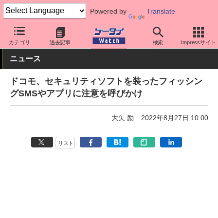
Powered by
Translate
ケータイ Watch
キャリア
ドコモ
その他
カテゴリ
過去記事
検索
Impressサイト
ニュース
ドコモ、セキュリティソフトを装ったフィッシン
グSMSやアプリに注意を呼びかけ
大矢 励
2022年8月27日 10:00
リスト