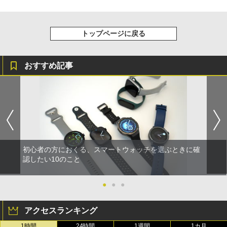
トップページに戻る
おすすめ記事
初心者の方におくる、スマートウォッチを選ぶときに確
認したい10のこと
●
●
●
アクセスランキング
1時間
24時間
1週間
1カ月