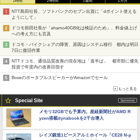
1時間
24時間
1週間
1カ月
NTT島田社長、ソフトバンクのセブン出資に「dポイント使える
ようにして」
ドコモ前田社長が「ahamo40GB化は検証のため」、料金値上げ
への考え方にも言及
ドコモ・バイクシェアの障害、原因はシステム移行 都内は明日
7日に復旧作業
NTTドコモ、通信品質改善の現在地は「道半ば」 都市部に優先
投資で年度内の改善目指す
BoseのポータブルスピーカーがAmazonでセール
もっと見る
Special Site
メモリ32GBでも予算内。産経新聞社がAMD R
yzen搭載dynabookを2千台導入
レイズ鍛造1ピースアルミホイール「CE28 N-p