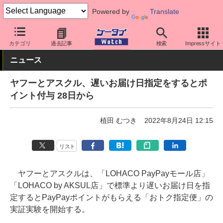
Powered by
Translate
ケータイ Watch
アプリ・サービス
決済/金融
カテゴリ
過去記事
検索
Impressサイト
ニュース
ヤフーとアスクル、遅いお届け日指定をするとポ
イント付与 28日から
植田 むつき
2022年8月24日 12:15
リスト
ヤフーとアスクルは、「LOHACO PayPayモール店」
「LOHACO by AKSUL店」で標準より遅いお届け日を指
定するとPayPayポイントがもらえる「おトク指定便」の
実証実験を開始する。